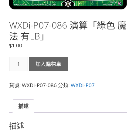
WXDi-P07-086 演算「綠色 魔
法 有LB」
$
1.00
WXDi-
加入購物車
P07-
086
演
貨號:
WXDi-P07-086
分類:
WXDi-P07
算
「綠
色
描述
魔
法
描述
有