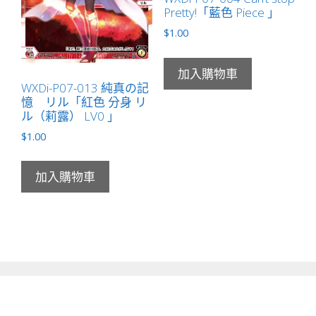
Pretty!「藍色 Piece 」
$
1.00
加入購物車
WXDi-P07-013 純真の記
憶 リル「紅色 分身 リ
ル（莉露） LV0 」
$
1.00
加入購物車