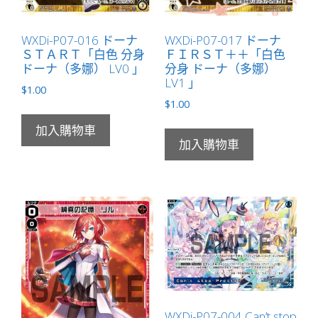
WXDi-P07-016 ドーナ
WXDi-P07-017 ドーナ
ＳＴＡＲＴ「白色 分身
ＦＩＲＳＴ＋＋「白色
ドーナ（多娜） LV0 」
分身 ドーナ（多娜）
LV1 」
$
1.00
$
1.00
加入購物車
加入購物車
WXDi-P07-004 Can’t stop