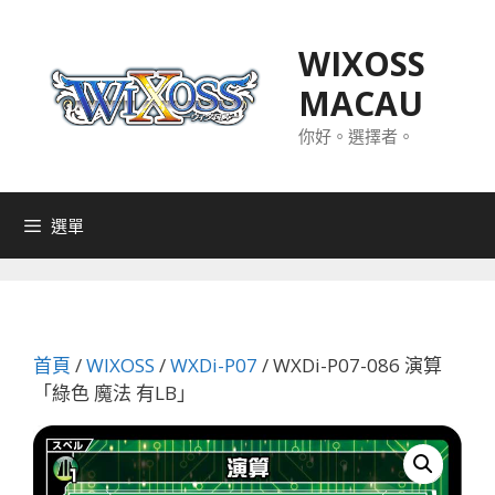
跳
至
WIXOSS
主
MACAU
要
內
你好。選擇者。
容
選單
首頁
/
WIXOSS
/
WXDi-P07
/ WXDi-P07-086 演算
「綠色 魔法 有LB」