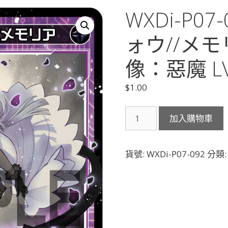
WXDi-P0
ォウ//メモ
像：惡魔 LV
$
1.00
WXDi-
加入購物車
P07-
092
凶
貨號:
WXDi-P07-092
分類
魔
ア
ル
フ
ォ
ウ//