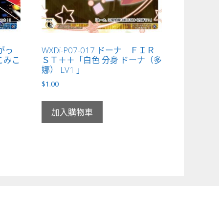
☆がっ
WXDi-P07-017 ドーナ ＦＩＲ
こみこ
ＳＴ＋＋「白色 分身 ドーナ（多
娜） LV1 」
$
1.00
加入購物車