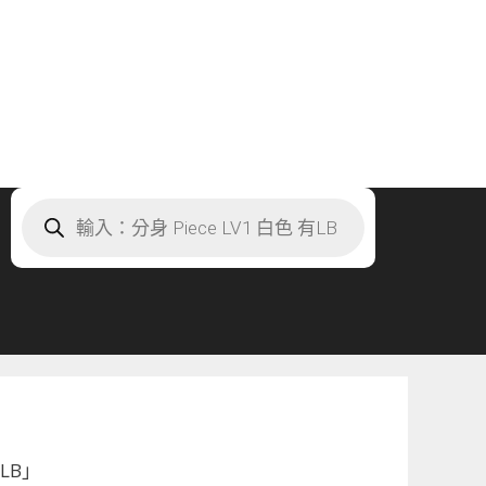
Products
search
LB」