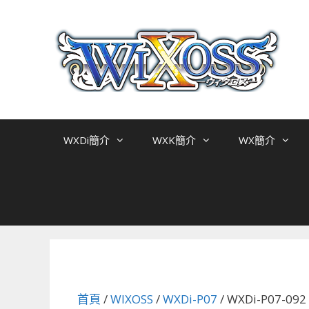
跳
至
主
要
內
容
WXDi簡介
WXK簡介
WX簡介
首頁
/
WIXOSS
/
WXDi-P07
/ WXDi-P07