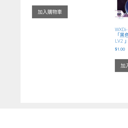
加入購物車
WXDi
「黑色
LV2 
$
1.00
加