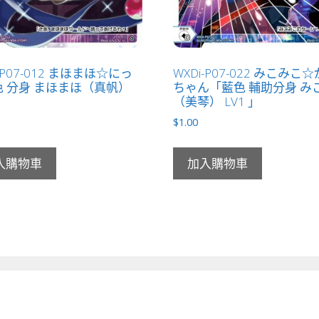
-P07-012 まほまほ☆にっ
WXDi-P07-022 みこみこ
 分身 まほまほ（真帆）
ちゃん「藍色 輔助分身 み
」
（美琴） LV1 」
$
1.00
入購物車
加入購物車