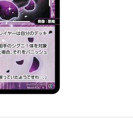
メ
モ
リ
ア
「黑
色
精
靈
奏
像：
惡
魔
LV2
無
LB」
數
量