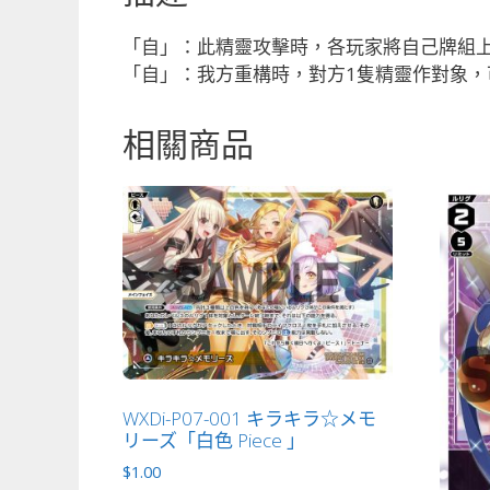
「自」：此精靈攻擊時，各玩家將自己牌組上
「自」：我方重構時，對方1隻精靈作對象，
相關商品
WXDi-P07-001 キラキラ☆メモ
リーズ「白色 Piece 」
$
1.00