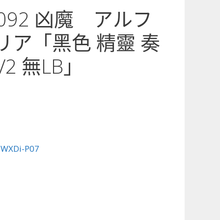
7-092 凶魔 アルフ
リア「黑色 精靈 奏
2 無LB」
:
WXDi-P07