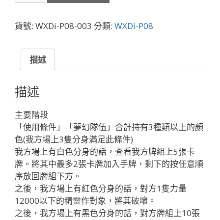
003
ウ
貨號:
WXDi-P08-003
分類:
WXDi-P08
ル
ト
ラ
描述
ス
ー
描述
パ
ー
主要階段
ヒ
「使用條件」「夢幻隊伍」合計持有3種類以上的顏
ー
色(我方場上3隻分身滿足此條件)
ロ
我方場上有白色分身的話，查看我方牌組上5張卡
ー
牌。將其中最多2張卡牌加入手牌，剩下的按任意順
ズ
序放回牌組下方。
「藍
之後，我方場上有紅色分身的話，對方1隻力量
色
12000以下的精靈作對象，將其破壞。
Piece
之後，我方場上有黑色分身的話，對方牌組上10張
」