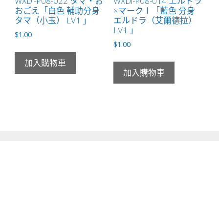
WXDi-P08-022 タマ・お
WXDi-P08-014 エルドラ
おごえ「白色 輔助分身
×マークⅠ「藍色 分身
タマ（小玉） LV1 」
エルドラ（艾爾德拉）
LV1 」
$
1.00
$
1.00
加入購物車
加入購物車