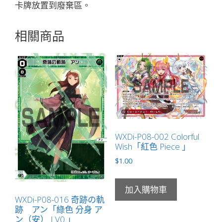
卡牌放置到廢棄區。
數
量
相關商品
WXDi-P08-002 Colorful
Wish「紅色 Piece 」
$
1.00
加入購物車
WXDi-P08-016 奇跡の軌
跡 アン「綠色 分身 ア
ン（安） LV0 」