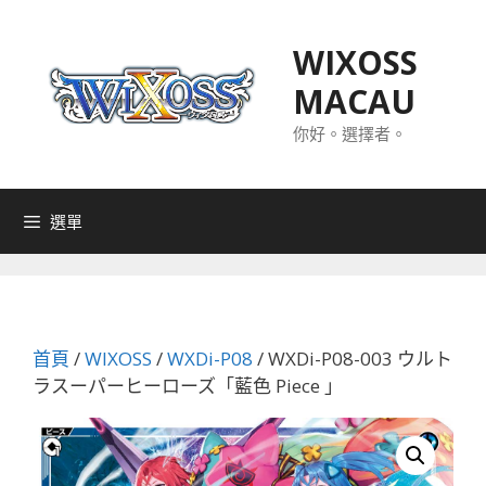
跳
至
WIXOSS
主
MACAU
要
內
你好。選擇者。
容
選單
首頁
/
WIXOSS
/
WXDi-P08
/ WXDi-P08-003 ウルト
ラスーパーヒーローズ「藍色 Piece 」