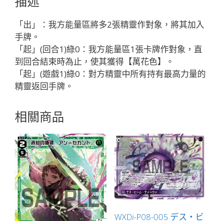
描述
ン
＝
「出」：我方能量區將多2張精靈作對象，將其加入
サ
手牌。
ー
「起」(回合1)綠0：我方能量區1張卡牌作對象，直
ド
到回合結束時為止，使其獲得【萬花色】。
「綠
「起」(遊戲1)綠0：對方精靈中所有持有最高力量的
色
精靈返回手牌。
分
身
相關商品
ア
ン
（安）
LV3
」
數
量
WXDi-P08-005 デス・ビ