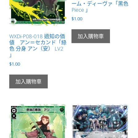
ーム・ディーヴァ「黑色
Piece 」
$
1.00
WXDi-P08-018 過知の価
加入購物車
値 アン＝セカンド「綠
色 分身 アン（安） LV2
」
$
1.00
加入購物車