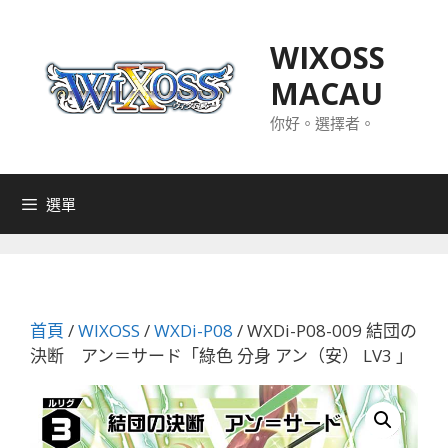
跳
至
WIXOSS
主
MACAU
要
內
你好。選擇者。
容
選單
首頁
/
WIXOSS
/
WXDi-P08
/ WXDi-P08-009 結団の
決断 アン＝サード「綠色 分身 アン（安） LV3 」