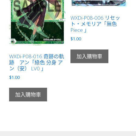
WXDi-P08-006 リセッ
ト・メモリア「無色
Piece 」
$
1.00
WXDi-P08-016 奇跡の軌
加入購物車
跡 アン「綠色 分身 ア
ン（安） LV0 」
$
1.00
加入購物車