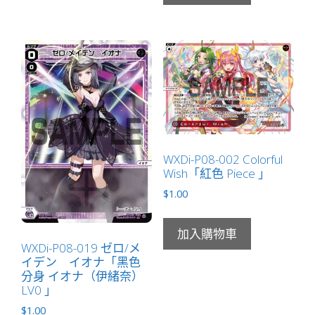
數
量
WXDi-P08-002 Colorful
Wish「紅色 Piece 」
$
1.00
加入購物車
WXDi-P08-019 ゼロ/メ
イデン イオナ「黑色
分身 イオナ（伊緒奈）
LV0 」
$
1.00