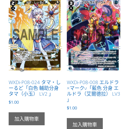
マ
ー
ク
０
「藍
色
分
身
エ
ル
ド
WXDi-P08-024 タマ・し
WXDi-P08-008 エルドラ
ラ
ーるど「白色 輔助分身
×マークν「藍色 分身 エ
（艾
タマ（小玉） LV2 」
ルドラ（艾爾德拉） LV3
爾
」
$
1.00
德
$
1.00
拉）
LV0
加入購物車
加入購物車
」