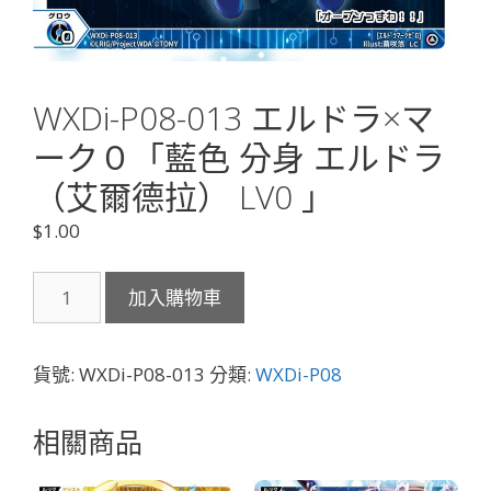
WXDi-P08-013 エルドラ×マ
ーク０「藍色 分身 エルドラ
（艾爾德拉） LV0 」
$
1.00
WXDi-
加入購物車
P08-
013
エ
貨號:
WXDi-P08-013
分類:
WXDi-P08
ル
ド
相關商品
ラ
×