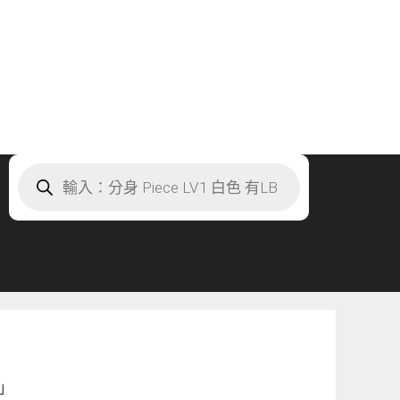
Products
search
 」