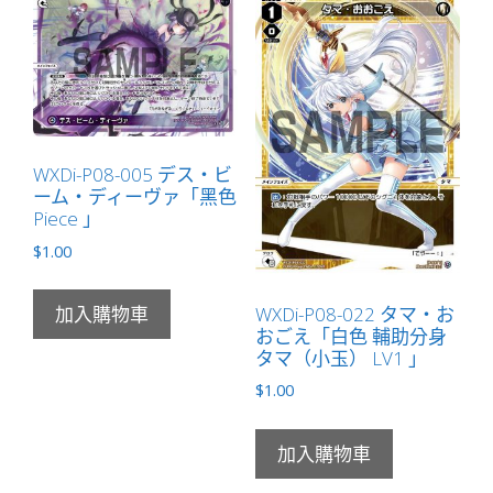
イ
デ
ン
イ
オ
ナ
WXDi-P08-005 デス・ビ
「黑
ーム・ディーヴァ「黑色
色
Piece 」
分
$
1.00
身
イ
WXDi-P08-022 タマ・お
加入購物車
オ
おごえ「白色 輔助分身
ナ
タマ（小玉） LV1 」
（伊
$
1.00
緒
奈）
LV2
加入購物車
」