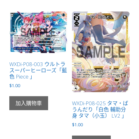
數
量
WXDi-P08-003 ウルトラ
スーパーヒーローズ「藍
色 Piece 」
$
1.00
WXDi-P08-025 タマ・ば
加入購物車
うんだり「白色 輔助分
身 タマ（小玉） LV2 」
$
1.00