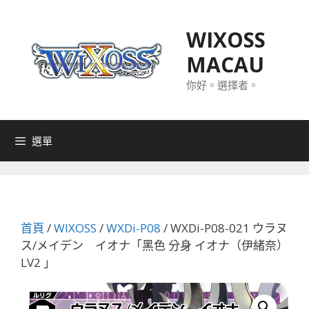
跳
至
WIXOSS
主
MACAU
要
內
你好。選擇者。
容
選單
首頁
/
WIXOSS
/
WXDi-P08
/ WXDi-P08-021 ウラヌ
ス/メイデン イオナ「黑色 分身 イオナ（伊緒奈）
LV2 」