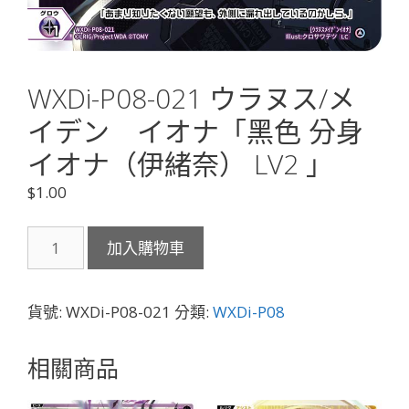
WXDi-P08-021 ウラヌス/メ
イデン イオナ「黑色 分身
イオナ（伊緒奈） LV2 」
$
1.00
WXDi-
加入購物車
P08-
021
ウ
貨號:
WXDi-P08-021
分類:
WXDi-P08
ラ
ヌ
相關商品
ス/
メ