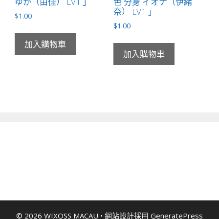
ゆか（由佳） LV1 」
色 分身 イオナ（伊緒
奈） LV1 」
$
1.00
$
1.00
加入購物車
加入購物車
© 2026 WIXOSS MACAU
• 網站設計採用
GeneratePress