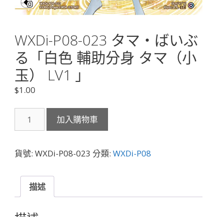
WXDi-P08-023 タマ・ばいぶ
る「白色 輔助分身 タマ（小
玉） LV1 」
$
1.00
WXDi-
加入購物車
P08-
023
タ
貨號:
WXDi-P08-023
分類:
WXDi-P08
マ・
ば
い
描述
ぶ
る