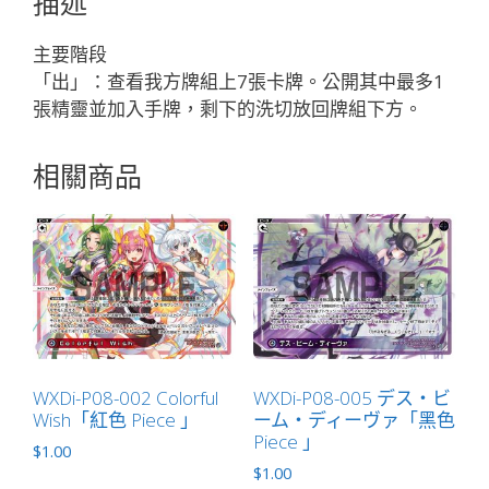
描述
「白
色
主要階段
輔
「出」：查看我方牌組上7張卡牌。公開其中最多1
助
張精靈並加入手牌，剩下的洗切放回牌組下方。
分
身
相關商品
タ
マ
（小
玉）
LV1
」
數
量
WXDi-P08-002 Colorful
WXDi-P08-005 デス・ビ
Wish「紅色 Piece 」
ーム・ディーヴァ「黑色
Piece 」
$
1.00
$
1.00