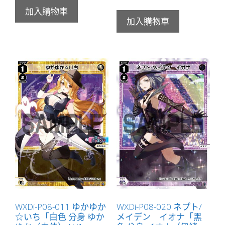
加入購物車
加入購物車
WXDi-P08-011 ゆかゆか
WXDi-P08-020 ネプト/
☆いち「白色 分身 ゆか
メイデン イオナ「黑