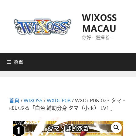
跳
至
WIXOSS
主
MACAU
要
內
你好。選擇者。
容
選單
首頁
/
WIXOSS
/
WXDi-P08
/ WXDi-P08-023 タマ・
ばいぶる「白色 輔助分身 タマ（小玉） LV1 」