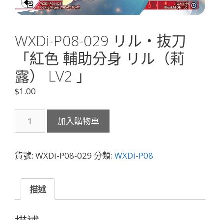
WXDi-P08-029 リル・抜刀
「紅色 輔助分身 リル（莉
露） LV2 」
$
1.00
WXDi-
加入購物車
P08-
029
リ
貨號:
WXDi-P08-029
分類:
WXDi-P08
ル・
抜
刀
描述
「紅
色