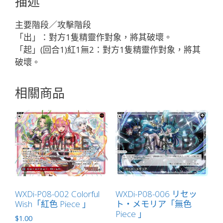
描述
輔
助
主要階段／攻擊階段
分
「出」：對方1隻精靈作對象，將其破壞。
身
「起」(回合1)紅1無2：對方1隻精靈作對象，將其
リ
破壞。
ル
（莉
相關商品
露）
LV2
」
數
量
WXDi-P08-002 Colorful
WXDi-P08-006 リセッ
Wish「紅色 Piece 」
ト・メモリア「無色
Piece 」
$
1.00