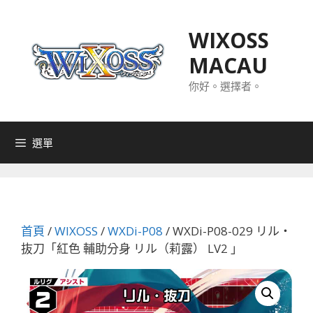
跳
至
WIXOSS
主
MACAU
要
內
你好。選擇者。
容
選單
首頁
/
WIXOSS
/
WXDi-P08
/ WXDi-P08-029 リル・
抜刀「紅色 輔助分身 リル（莉露） LV2 」