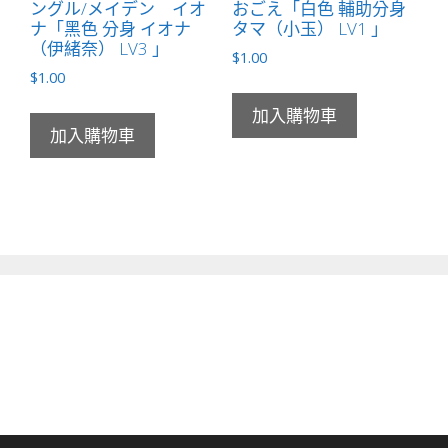
ングル/メイデン イオ
おごえ「白色 輔助分身
ナ「黑色 分身 イオナ
タマ（小玉） LV1 」
（伊緒奈） LV3 」
$
1.00
$
1.00
加入購物車
加入購物車