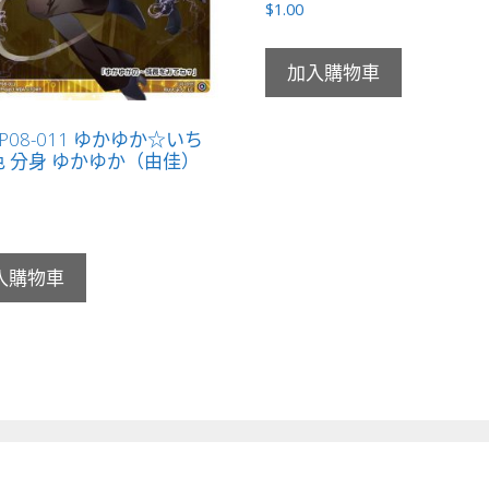
$
1.00
加入購物車
-P08-011 ゆかゆか☆いち
 分身 ゆかゆか（由佳）
」
入購物車