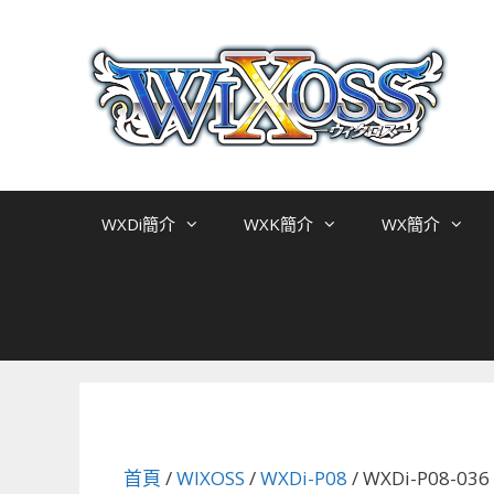
跳
至
主
要
內
容
WXDi簡介
WXK簡介
WX簡介
首頁
/
WIXOSS
/
WXDi-P08
/ WXDi-P08