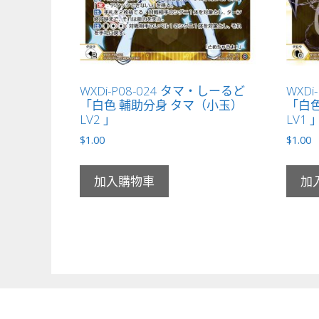
WXDi-P08-024 タマ・しーるど
WXDi
「白色 輔助分身 タマ（小玉）
「白色
LV2 」
LV1 
$
1.00
$
1.00
加入購物車
加