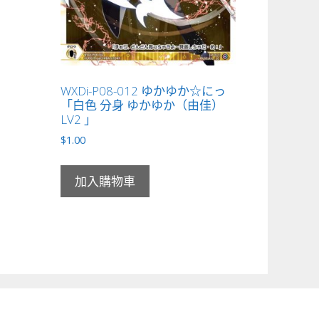
WXDi-P08-012 ゆかゆか☆にっ
「白色 分身 ゆかゆか（由佳）
LV2 」
$
1.00
加入購物車