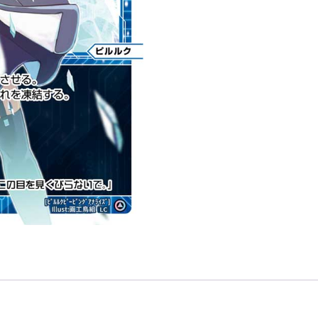
助
分
身
ピ
ル
ル
ク
（皮
璐
璐
可）
LV2
」
數
量