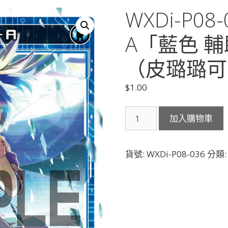
WXDi-P08
A「藍色 
（皮璐璐可）
$
1.00
WXDi-
加入購物車
P08-
036
ピ
貨號:
WXDi-P08-036
分類
ル
ル
ク/P-
A「藍
色
輔