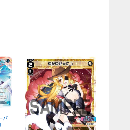
スーパ
 」