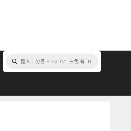
Products
search
」