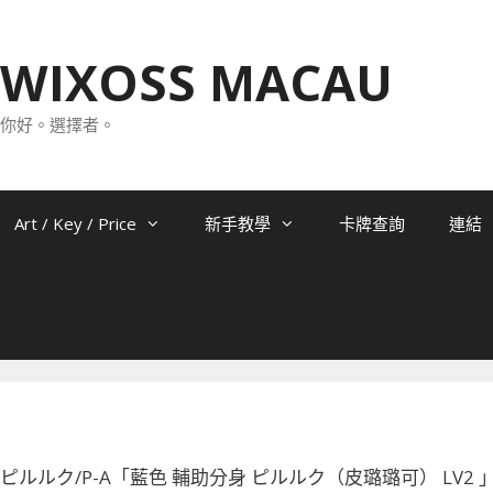
WIXOSS MACAU
你好。選擇者。
Art / Key / Price
新手教學
卡牌查詢
連結
-036 ピルルク/P-A「藍色 輔助分身 ピルルク（皮璐璐可） LV2 