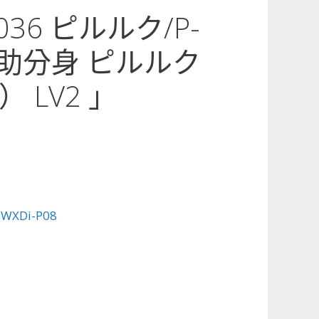
-036 ピルルク/P-
輔助分身 ピルルク
 LV2 」
:
WXDi-P08