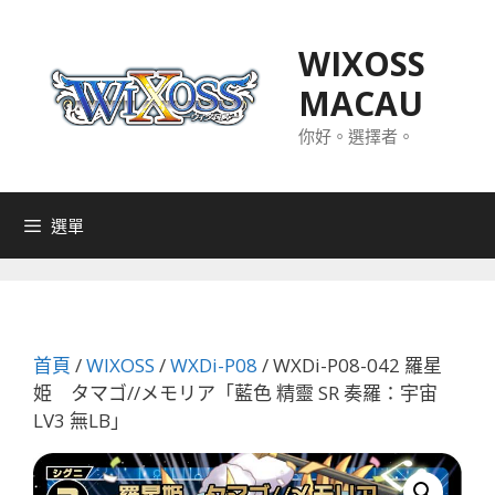
跳
至
WIXOSS
主
MACAU
要
內
你好。選擇者。
容
選單
首頁
/
WIXOSS
/
WXDi-P08
/ WXDi-P08-042 羅星
姫 タマゴ//メモリア「藍色 精靈 SR 奏羅：宇宙
LV3 無LB」