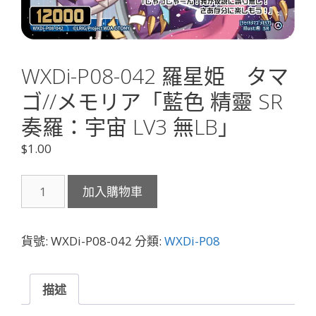
WXDi-P08-042 羅星姫 タマ
ゴ//メモリア「藍色 精靈 SR
奏羅：宇宙 LV3 無LB」
$
1.00
WXDi-
加入購物車
P08-
042
羅
貨號:
WXDi-P08-042
分類:
WXDi-P08
星
姫
タ
描述
マ