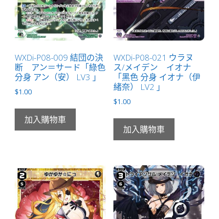
量
WXDi-P08-009 結団の決
WXDi-P08-021 ウラヌ
断 アン＝サード「綠色
ス/メイデン イオナ
分身 アン（安） LV3 」
「黑色 分身 イオナ（伊
緒奈） LV2 」
$
1.00
$
1.00
加入購物車
加入購物車