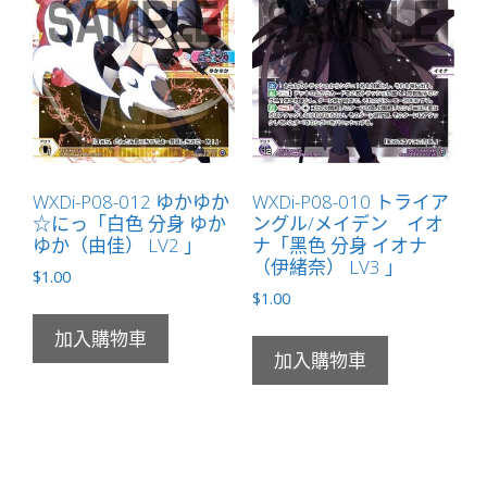
WXDi-P08-012 ゆかゆか
WXDi-P08-010 トライア
☆にっ「白色 分身 ゆか
ングル/メイデン イオ
ゆか（由佳） LV2 」
ナ「黑色 分身 イオナ
（伊緒奈） LV3 」
$
1.00
$
1.00
加入購物車
加入購物車