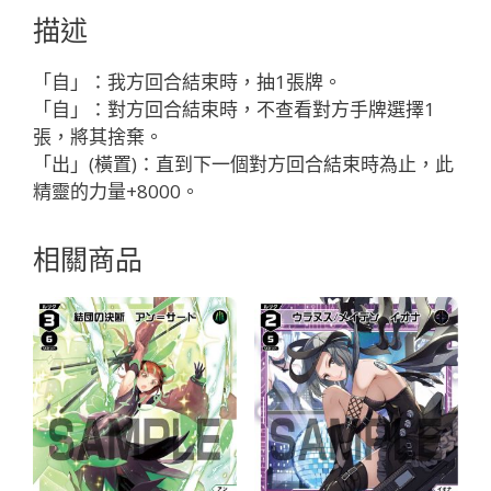
ゴ//
描述
メ
モ
「自」：我方回合結束時，抽1張牌。
リ
「自」：對方回合結束時，不查看對方手牌選擇1
ア
張，將其捨棄。
「藍
「出」(橫置)：直到下一個對方回合結束時為止，此
色
精靈的力量+8000。
精
靈
相關商品
SR
奏
羅：
宇
宙
LV3
無
LB」
數