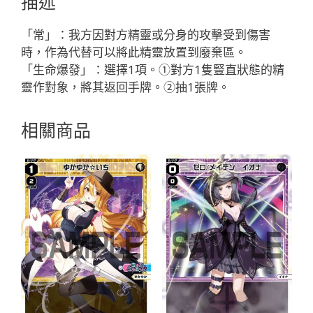
描述
「白
色
「常」：我方因對方精靈或分身的攻擊受到傷害
精
時，作為代替可以將此精靈放置到廢棄區。
靈
「生命爆發」：選擇1項。①對方1隻豎直狀態的精
奏
靈作對象，將其返回手牌。②抽1張牌。
像：
天
相關商品
使
LV3
有
LB」
數
量