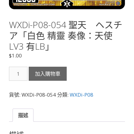
WXDi-P08-054 聖天 ヘスチ
ア「白色 精靈 奏像：天使
LV3 有LB」
$
1.00
WXDi-
加入購物車
P08-
054
聖
貨號:
WXDi-P08-054
分類:
WXDi-P08
天
ヘ
ス
描述
チ
ア