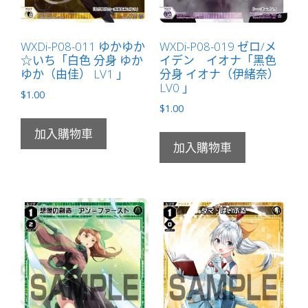
WXDi-P08-011 ゆかゆか
WXDi-P08-019 ゼロ/メ
☆いち「白色 分身 ゆか
イデン イオナ「黑色
ゆか（由佳） LV1 」
分身 イオナ（伊緒奈）
LV0 」
$
1.00
$
1.00
加入購物車
加入購物車