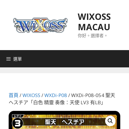
跳
至
WIXOSS
主
MACAU
要
內
你好。選擇者。
容
選單
首頁
/
WIXOSS
/
WXDi-P08
/ WXDi-P08-054 聖天
ヘスチア「白色 精靈 奏像：天使 LV3 有LB」