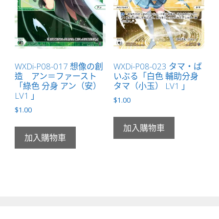
WXDi-P08-017 想像の創
WXDi-P08-023 タマ・ば
造 アン＝ファースト
いぶる「白色 輔助分身
「綠色 分身 アン（安）
タマ（小玉） LV1 」
LV1 」
$
1.00
$
1.00
加入購物車
加入購物車