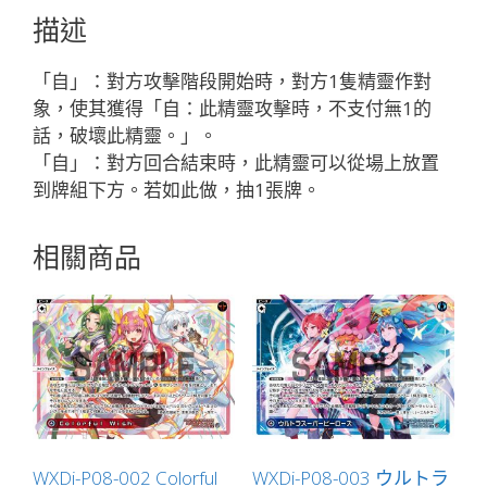
ル//
描述
メ
モ
「自」：對方攻擊階段開始時，對方1隻精靈作對
リ
象，使其獲得「自：此精靈攻擊時，不支付無1的
ア
話，破壞此精靈。」。
「紅
「自」：對方回合結束時，此精靈可以從場上放置
色
到牌組下方。若如此做，抽1張牌。
精
靈
相關商品
奏
像：
惡
魔
LV2
無
LB」
數
量
WXDi-P08-002 Colorful
WXDi-P08-003 ウルトラ