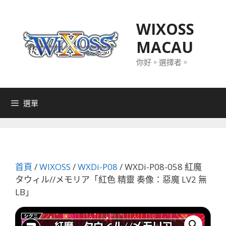
跳
至
WIXOSS
主
MACAU
要
內
你好。選擇者。
容
選單
首頁
/
WIXOSS
/
WXDi-P08
/ WXDi-P08-058 紅魔
タウィル//メモリア「紅色 精靈 奏像：惡魔 LV2 無
LB」