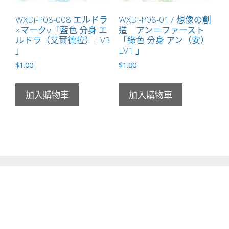
WXDi-P08-008 エルドラ
WXDi-P08-017 想像の創
×マークν「藍色 分身 エ
造 アン＝ファースト
ルドラ（艾爾德拉） LV3
「綠色 分身 アン（安）
」
LV1 」
$
1.00
$
1.00
加入購物車
加入購物車