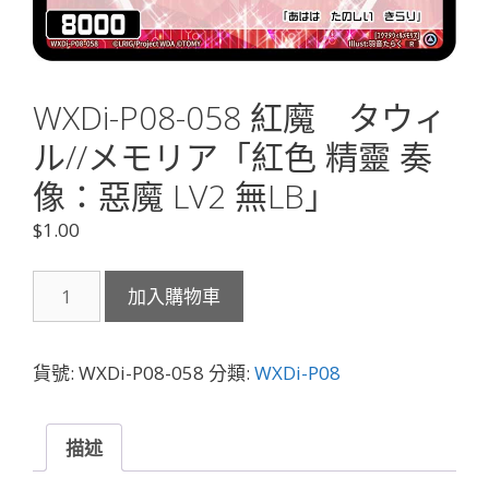
WXDi-P08-058 紅魔 タウィ
ル//メモリア「紅色 精靈 奏
像：惡魔 LV2 無LB」
$
1.00
WXDi-
加入購物車
P08-
058
紅
貨號:
WXDi-P08-058
分類:
WXDi-P08
魔
タ
ウ
描述
ィ