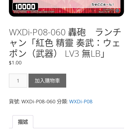
WXDi-P08-060 轟砲 ランチ
ャン「紅色 精靈 奏武：ウェ
ポン（武器） LV3 無LB」
$
1.00
WXDi-
加入購物車
P08-
060
轟
貨號:
WXDi-P08-060
分類:
WXDi-P08
砲
ラ
ン
描述
チ