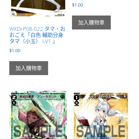
量
$
1.00
加入購物車
WXDi-P08-022 タマ・お
おごえ「白色 輔助分身
タマ（小玉） LV1 」
$
1.00
加入購物車