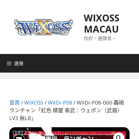
跳
至
WIXOSS
主
MACAU
要
內
你好。選擇者。
容
選單
首頁
/
WIXOSS
/
WXDi-P08
/ WXDi-P08-060 轟砲
ランチャン「紅色 精靈 奏武：ウェポン（武器）
LV3 無LB」