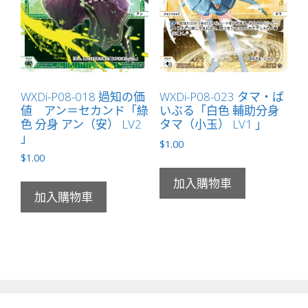
WXDi-P08-018 過知の価
WXDi-P08-023 タマ・ば
値 アン＝セカンド「綠
いぶる「白色 輔助分身
色 分身 アン（安） LV2
タマ（小玉） LV1 」
」
$
1.00
$
1.00
加入購物車
加入購物車