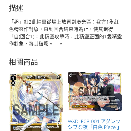
ャ
描述
ン
「紅
「起」紅2此精靈從場上放置到廢棄區：我方1隻紅
色
色精靈作對象，直到回合結束時為止，使其獲得
精
「自(回合1)：此精靈攻擊時，此精靈正面的1隻精靈
靈
作對象，將其破壞。」。
奏
武：
相關商品
ウ
ェ
ポ
ン
（武
器）
LV3
無
LB」
WXDi-P08-001 アグレッ
シブな夜「白色 Piece 」
數