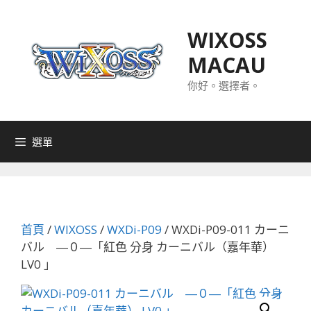
跳
至
WIXOSS
主
MACAU
要
內
你好。選擇者。
容
選單
首頁
/
WIXOSS
/
WXDi-P09
/ WXDi-P09-011 カーニ
バル ―０―「紅色 分身 カーニバル（嘉年華）
LV0 」