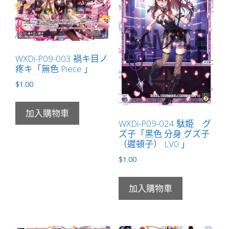
―「紅
色
分
身
WXDi-P09-003 禍キ目ノ
カ
疼キ「無色 Piece 」
ー
$
1.00
ニ
バ
ル
加入購物車
WXDi-P09-024 駄姫 グ
（嘉
ズ子「黑色 分身 グズ子
年
（遲頓子） LV0 」
華）
$
1.00
LV0
」
數
加入購物車
量