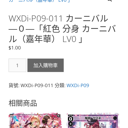
WXDi-P09-011 カーニバル
―０―「紅色 分身 カーニバ
ル（嘉年華） LV0 」
$
1.00
WXDi-
加入購物車
P09-
011
カ
貨號:
WXDi-P09-011
分類:
WXDi-P09
ー
ニ
相關商品
バ
ル
―
０