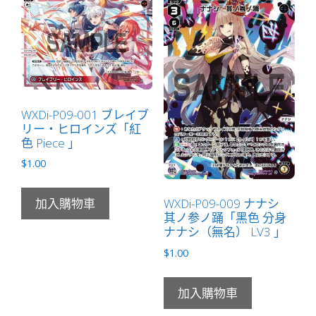
WXDi-P09-001 ブレイブ
リー・ヒロインズ「紅
色 Piece 」
$
1.00
WXDi-P09-009 ナナシ
加入購物車
其ノ参ノ踊「黑色 分身
ナナシ（無名） LV3 」
$
1.00
加入購物車