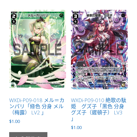
WXDi-P09-018 メル＝カ
WXDi-P09-010 絶歌の駄
ンパリ「綠色 分身 メル
姫 グズ子「黑色 分身
（梅露） LV2 」
グズ子（遲頓子） LV3
」
$
1.00
$
1.00