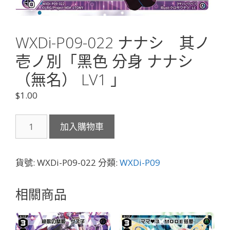
WXDi-P09-022 ナナシ 其ノ
壱ノ別「黑色 分身 ナナシ
（無名） LV1 」
$
1.00
WXDi-
加入購物車
P09-
022
ナ
貨號:
WXDi-P09-022
分類:
WXDi-P09
ナ
シ
相關商品
其
ノ
壱