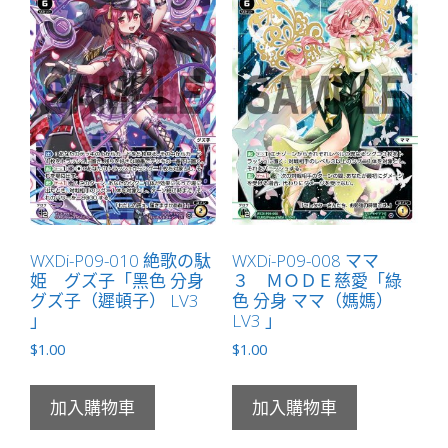
ノ
別
「黑
色
分
身
ナ
ナ
シ
（無
WXDi-P09-010 絶歌の駄
WXDi-P09-008 ママ
名）
姫 グズ子「黑色 分身
３ ＭＯＤＥ慈愛「綠
LV1
グズ子（遲頓子） LV3
色 分身 ママ（媽媽）
」
」
LV3 」
數
$
1.00
$
1.00
量
加入購物車
加入購物車