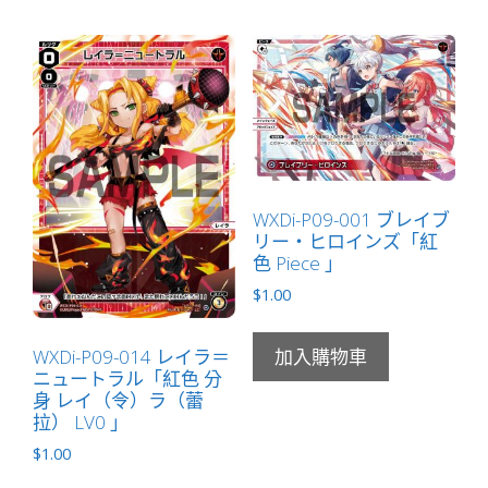
WXDi-P09-001 ブレイブ
リー・ヒロインズ「紅
色 Piece 」
$
1.00
WXDi-P09-014 レイラ＝
加入購物車
ニュートラル「紅色 分
身 レイ（令）ラ（蕾
拉） LV0 」
$
1.00