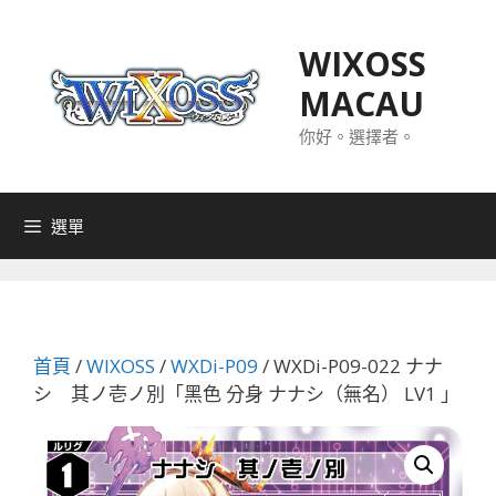
跳
至
WIXOSS
主
MACAU
要
內
你好。選擇者。
容
選單
首頁
/
WIXOSS
/
WXDi-P09
/ WXDi-P09-022 ナナ
シ 其ノ壱ノ別「黑色 分身 ナナシ（無名） LV1 」