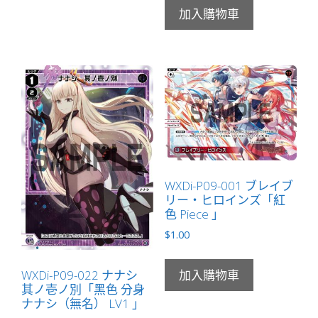
加入購物車
WXDi-P09-001 ブレイブ
リー・ヒロインズ「紅
色 Piece 」
$
1.00
WXDi-P09-022 ナナシ
加入購物車
其ノ壱ノ別「黑色 分身
ナナシ（無名） LV1 」