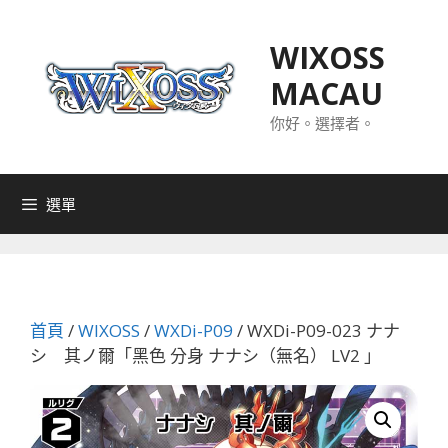
跳
至
WIXOSS
主
MACAU
要
內
你好。選擇者。
容
選單
首頁
/
WIXOSS
/
WXDi-P09
/ WXDi-P09-023 ナナ
シ 其ノ爾「黑色 分身 ナナシ（無名） LV2 」