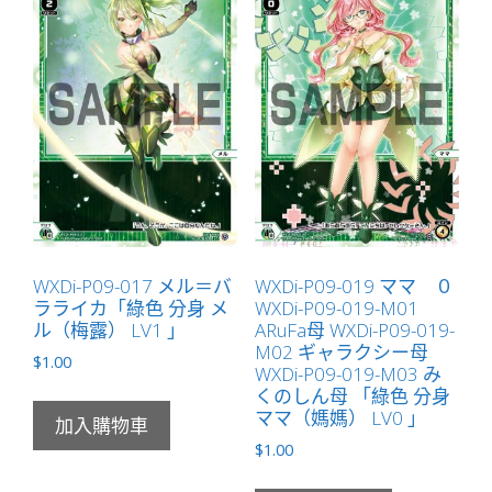
「黑
色
分
身
ナ
ナ
シ
（無
名）
LV2
WXDi-P09-017 メル＝バ
WXDi-P09-019 ママ ０
」
ラライカ「綠色 分身 メ
WXDi-P09-019-M01
數
ル（梅露） LV1 」
ARuFa母 WXDi-P09-019-
量
M02 ギャラクシー母
$
1.00
WXDi-P09-019-M03 み
くのしん母 「綠色 分身
ママ（媽媽） LV0 」
加入購物車
$
1.00