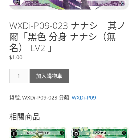
WXDi-P09-023 ナナシ 其ノ
爾「黑色 分身 ナナシ（無
名） LV2 」
$
1.00
WXDi-
加入購物車
P09-
023
ナ
貨號:
WXDi-P09-023
分類:
WXDi-P09
ナ
シ
相關商品
其
ノ
爾