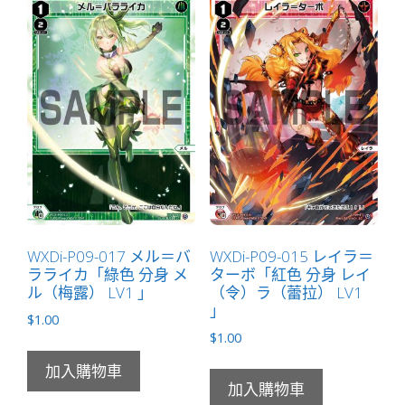
WXDi-P09-017 メル＝バ
WXDi-P09-015 レイラ＝
ラライカ「綠色 分身 メ
ターボ「紅色 分身 レイ
ル（梅露） LV1 」
（令）ラ（蕾拉） LV1
」
$
1.00
$
1.00
加入購物車
加入購物車