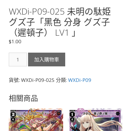
WXDi-P09-025 未明の駄姫
グズ子「黑色 分身 グズ子
（遲頓子） LV1 」
$
1.00
WXDi-
加入購物車
P09-
025
未
貨號:
WXDi-P09-025
分類:
WXDi-P09
明
の
相關商品
駄
姫
グ
ズ
子