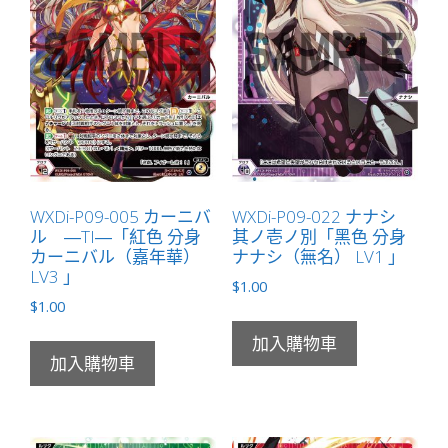
「黑
色
分
身
グ
ズ
子
（遲
WXDi-P09-005 カーニバ
WXDi-P09-022 ナナシ
頓
ル ―TI―「紅色 分身
其ノ壱ノ別「黑色 分身
子）
カーニバル（嘉年華）
ナナシ（無名） LV1 」
LV1
LV3 」
$
1.00
」
$
1.00
數
量
加入購物車
加入購物車