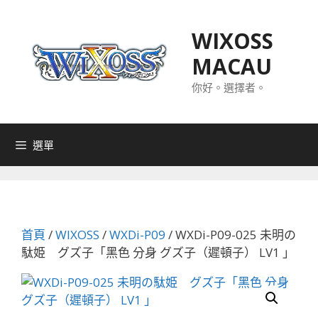
跳
至
WIXOSS
主
MACAU
要
內
你好。選擇者。
容
選單
首頁
/
WIXOSS
/
WXDi-P09
/ WXDi-P09-025 未明の
駄姫 グズ子「黑色 分身 グズ子（遲頓子） LV1 」