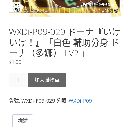
WXDi-P09-029 ドーナ『いけ
いけ！』「白色 輔助分身 ド
ーナ（多娜） LV2 」
$
1.00
WXDi-
加入購物車
P09-
029
ド
貨號:
WXDi-P09-029
分類:
WXDi-P09
ー
ナ
『い
描述
け