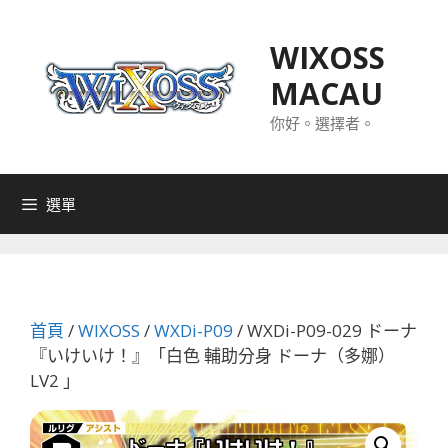
跳
至
WIXOSS
主
MACAU
要
內
你好。選擇者。
容
選單
首頁
/
WIXOSS
/
WXDi-P09
/ WXDi-P09-029 ドーナ
『いけいけ！』「白色 輔助分身 ドーナ（多娜）
LV2 」