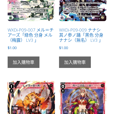
WXDi-P09-007 メル＝チ
WXDi-P09-009 ナナシ
アーズ「綠色 分身 メル
其ノ参ノ踊「黑色 分身
（梅露） LV3 」
ナナシ（無名） LV3 」
$
1.00
$
1.00
加入購物車
加入購物車