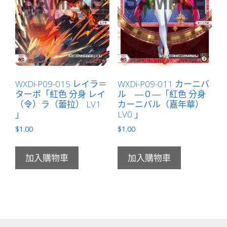
WXDi-P09-015 レイラ＝
WXDi-P09-011 カーニバ
ターボ「紅色 分身 レイ
ル ―０―「紅色 分身
（令）ラ（蕾拉） LV1
カーニバル（嘉年華）
」
LV0 」
$
1.00
$
1.00
加入購物車
加入購物車