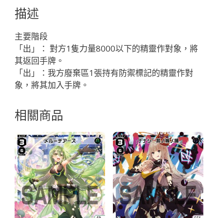
い
描述
け！』
「白
主要階段
色
「出」： 對方1隻力量8000以下的精靈作對象，將
輔
其返回手牌。
助
「出」：我方廢棄區1張持有防禦標記的精靈作對
分
象，將其加入手牌。
身
ド
相關商品
ー
ナ
（多
娜）
LV2
」
數
量