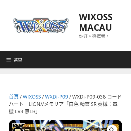
跳
至
WIXOSS
主
MACAU
要
內
你好。選擇者。
容
選單
首頁
/
WIXOSS
/
WXDi-P09
/ WXDi-P09-038 コード
ハート LION//メモリア「白色 精靈 SR 奏械：電
機 LV3 無LB」