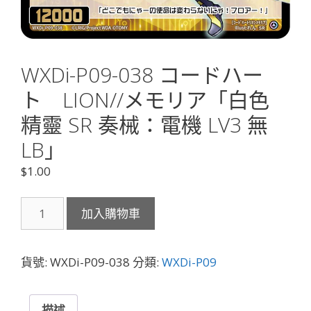
WXDi-P09-038 コードハー
ト LION//メモリア「白色
精靈 SR 奏械：電機 LV3 無
LB」
$
1.00
WXDi-
加入購物車
P09-
038
コ
貨號:
WXDi-P09-038
分類:
WXDi-P09
ー
ド
ハ
描述