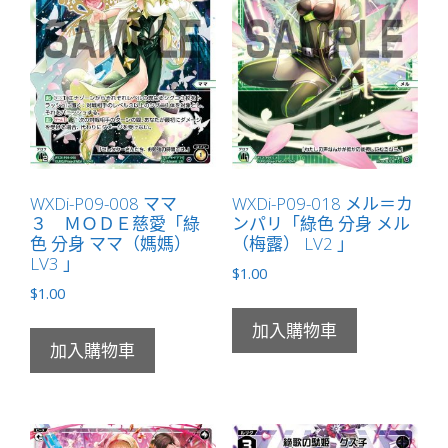
LB」
數
量
WXDi-P09-008 ママ
WXDi-P09-018 メル＝カ
３ ＭＯＤＥ慈愛「綠
ンパリ「綠色 分身 メル
色 分身 ママ（媽媽）
（梅露） LV2 」
LV3 」
$
1.00
$
1.00
加入購物車
加入購物車