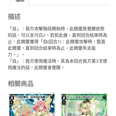
ー
ト
描述
LION//
メ
「自」：我方攻擊階段開始時，此精靈是覺醒狀態
モ
的話，可以支付白2。若如此做，直到回合結束時為
リ
止，此精靈獲得「自(回合1)：此精靈攻擊時，豎直
ア
此精靈，直到回合結束時為止，此精靈失去能
「白
力。」。
色
「自」：我方使用魔法時，其為本回合我方第3次使
精
用魔法的話，此精靈會覺醒。
靈
SR
相關商品
奏
械：
電
機
LV3
無