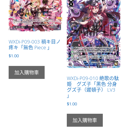
WXDi-P09-003 禍キ目ノ
疼キ「無色 Piece 」
$
1.00
加入購物車
WXDi-P09-010 絶歌の駄
姫 グズ子「黑色 分身
グズ子（遲頓子） LV3
」
$
1.00
加入購物車