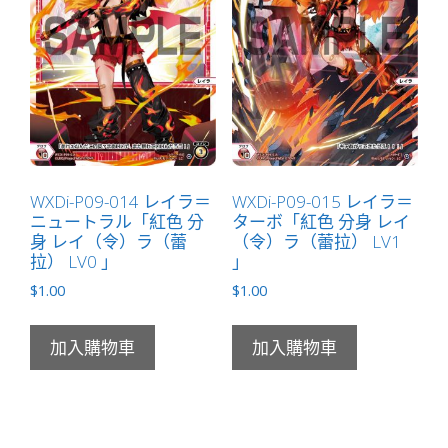
WXDi-P09-014 レイラ＝
WXDi-P09-015 レイラ＝
ニュートラル「紅色 分
ターボ「紅色 分身 レイ
身 レイ（令）ラ（蕾
（令）ラ（蕾拉） LV1
拉） LV0 」
」
$
1.00
$
1.00
加入購物車
加入購物車