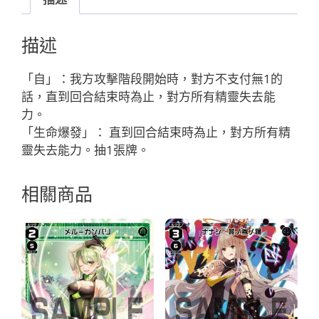
ゆ
か//
描述
メ
モ
「自」：我方攻擊階段開始時，對方不支付無1的
リ
話，直到回合結束時為止，對方所有精靈失去能
ア
力。
「白
「生命爆發」： 直到回合結束時為止，對方所有精
色
靈失去能力。抽1張牌。
精
靈
相關商品
奏
武：
ト
リ
ッ
ク
（機
關）