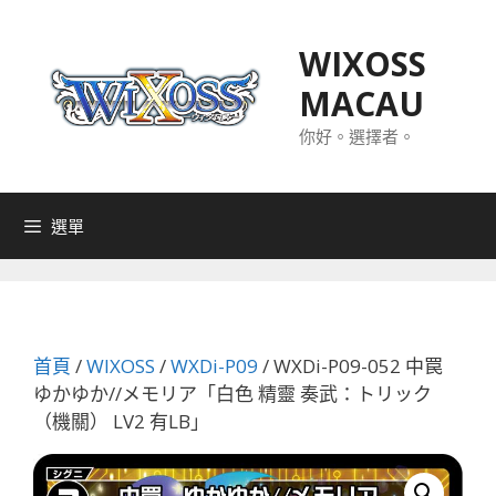
跳
至
WIXOSS
主
MACAU
要
內
你好。選擇者。
容
選單
首頁
/
WIXOSS
/
WXDi-P09
/ WXDi-P09-052 中罠
ゆかゆか//メモリア「白色 精靈 奏武：トリック
（機關） LV2 有LB」