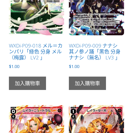
LV2
有
LB」
數
量
WXDi-P09-018 メル＝カ
WXDi-P09-009 ナナシ
ンパリ「綠色 分身 メル
其ノ参ノ踊「黑色 分身
（梅露） LV2 」
ナナシ（無名） LV3 」
$
1.00
$
1.00
加入購物車
加入購物車