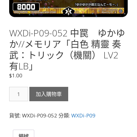
WXDi-P09-052 中罠 ゆかゆ
か//メモリア「白色 精靈 奏
武：トリック（機關） LV2
有LB」
$
1.00
WXDi-
加入購物車
P09-
052
中
貨號:
WXDi-P09-052
分類:
WXDi-P09
罠
ゆ
か
描述