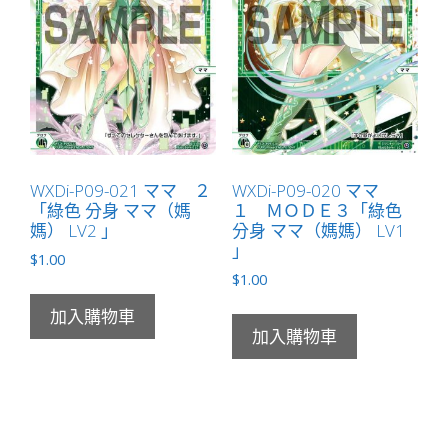
WXDi-P09-021 ママ ２
WXDi-P09-020 ママ
「綠色 分身 ママ（媽
１ ＭＯＤＥ３「綠色
媽） LV2 」
分身 ママ（媽媽） LV1
」
$
1.00
$
1.00
加入購物車
加入購物車