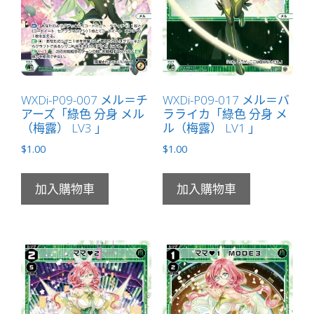
WXDi-P09-007 メル＝チ
WXDi-P09-017 メル＝バ
アーズ「綠色 分身 メル
ラライカ「綠色 分身 メ
（梅露） LV3 」
ル（梅露） LV1 」
$
1.00
$
1.00
加入購物車
加入購物車