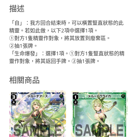
マ
描述
ッ
ク
「自」：我方回合結束時，可以橫置豎直狀態的此
ー
精靈。若如此做，以下2項中選擇1項。
ル
①對方1隻精靈作對象，將其放置到廢棄區。
「白
②抽1張牌。
色
「生命爆發」：選擇1項。①對方1隻豎直狀態的精
精
靈作對象，將其返回手牌。②抽1張牌。
靈
奏
相關商品
像：
武
勇
LV3
有
LB」
數
量