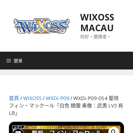
跳
至
WIXOSS
主
MACAU
要
內
你好。選擇者。
容
選單
首頁
/
WIXOSS
/
WXDi-P09
/ WXDi-P09-054 聖将
フィン・マックール「白色 精靈 奏像：武勇 LV3 有
LB」