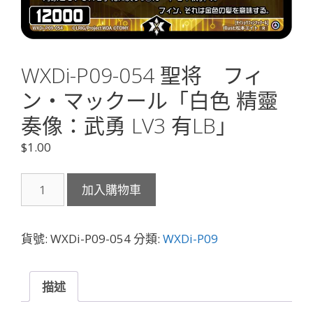
WXDi-P09-054 聖将 フィ
ン・マックール「白色 精靈
奏像：武勇 LV3 有LB」
$
1.00
WXDi-
加入購物車
P09-
054
聖
貨號:
WXDi-P09-054
分類:
WXDi-P09
将
フ
ィ
描述
ン・