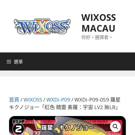
跳
至
WIXOSS
主
MACAU
要
內
你好。選擇者。
容
選單
首頁
/
WIXOSS
/
WXDi-P09
/ WXDi-P09-059 羅星
キクノジョー「紅色 精靈 奏羅：宇宙 LV2 無LB」