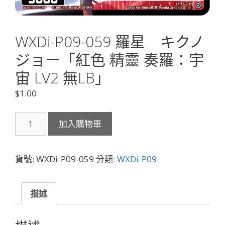
WXDi-P09-059 羅星 キクノ
ジョー「紅色 精靈 奏羅：宇
宙 LV2 無LB」
$
1.00
WXDi-
加入購物車
P09-
059
羅
貨號:
WXDi-P09-059
分類:
WXDi-P09
星
キ
ク
描述
ノ
ジ