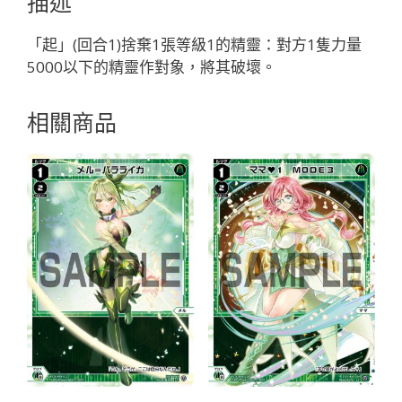
描述
ョ
ー
「起」(回合1)捨棄1張等級1的精靈：對方1隻力量
「紅
5000以下的精靈作對象，將其破壞。
色
精
相關商品
靈
奏
羅：
宇
宙
LV2
無
LB」
數
量