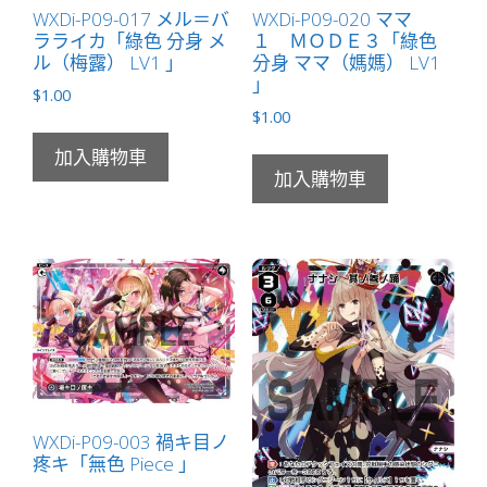
WXDi-P09-017 メル＝バ
WXDi-P09-020 ママ
ラライカ「綠色 分身 メ
１ ＭＯＤＥ３「綠色
ル（梅露） LV1 」
分身 ママ（媽媽） LV1
」
$
1.00
$
1.00
加入購物車
加入購物車
WXDi-P09-003 禍キ目ノ
疼キ「無色 Piece 」