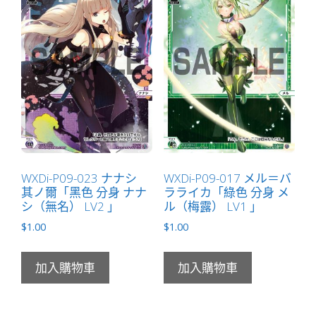
WXDi-P09-023 ナナシ
WXDi-P09-017 メル＝バ
其ノ爾「黑色 分身 ナナ
ラライカ「綠色 分身 メ
シ（無名） LV2 」
ル（梅露） LV1 」
$
1.00
$
1.00
加入購物車
加入購物車