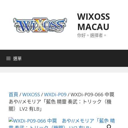
跳
至
WIXOSS
主
MACAU
要
內
你好。選擇者。
容
選單
首頁
/
WIXOSS
/
WXDi-P09
/ WXDi-P09-066 中罠
あや//メモリア「藍色 精靈 奏武：トリック（機
關） LV2 有LB」