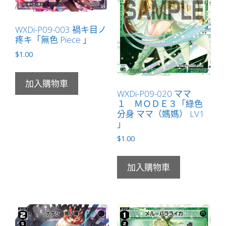
數
量
WXDi-P09-003 禍キ目ノ
疼キ「無色 Piece 」
$
1.00
加入購物車
WXDi-P09-020 ママ
１ ＭＯＤＥ３「綠色
分身 ママ（媽媽） LV1
」
$
1.00
加入購物車