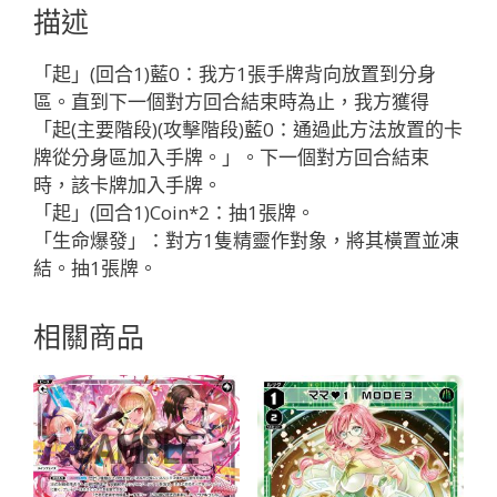
モ
描述
リ
ア
「起」(回合1)藍0：我方1張手牌背向放置到分身
「藍
區。直到下一個對方回合結束時為止，我方獲得
色
「起(主要階段)(攻擊階段)藍0：通過此方法放置的卡
精
牌從分身區加入手牌。」。下一個對方回合結束
靈
時，該卡牌加入手牌。
奏
「起」(回合1)Coin*2：抽1張牌。
武：
「生命爆發」：對方1隻精靈作對象，將其橫置並凍
ト
結。抽1張牌。
リ
ッ
相關商品
ク
（機
關）
LV2
有
LB」