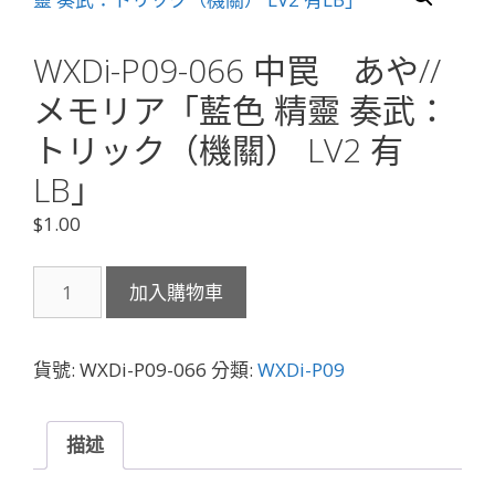
WXDi-P09-066 中罠 あや//
メモリア「藍色 精靈 奏武：
トリック（機關） LV2 有
LB」
$
1.00
WXDi-
加入購物車
P09-
066
中
貨號:
WXDi-P09-066
分類:
WXDi-P09
罠
あ
や//
描述
メ