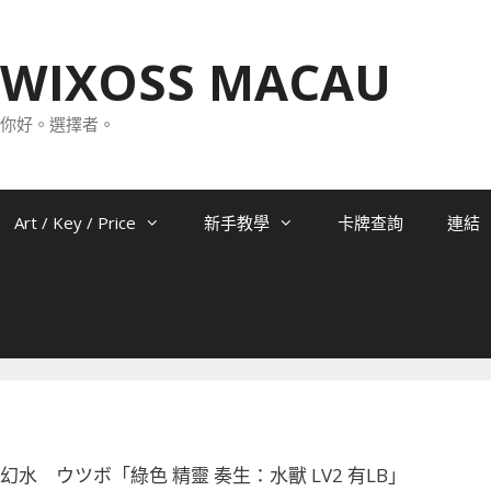
WIXOSS MACAU
你好。選擇者。
Art / Key / Price
新手教學
卡牌查詢
連結
074 幻水 ウツボ「綠色 精靈 奏生：水獸 LV2 有LB」