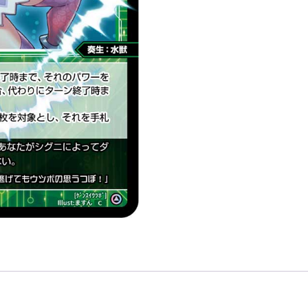
精
靈
奏
生：
水
獸
LV2
有
LB」
數
量