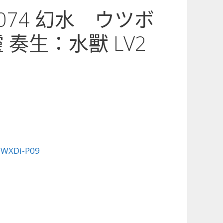
9-074 幻水 ウツボ
 奏生：水獸 LV2
:
WXDi-P09