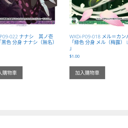
-P09-022 ナナシ 其ノ壱
WXDi-P09-018 メル＝カ
黑色 分身 ナナシ（無名）
「綠色 分身 メル（梅露） L
」
」
$
1.00
入購物車
加入購物車