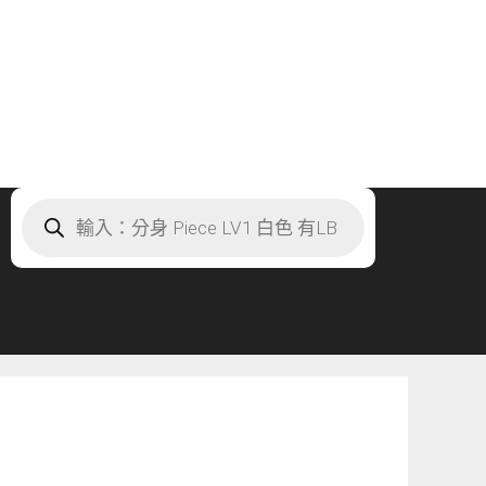
Products
search