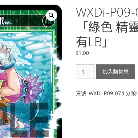
WXDi-P0
「綠色 精靈
有LB」
$
1.00
WXDi-
加入購物車
P09-
074
幻
貨號:
WXDi-P09-074
分類
水
ウ
ツ
ボ
「綠
色