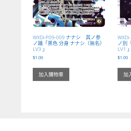
WXDi-P09-009 ナナシ 其ノ参
WXDi
ノ踊「黑色 分身 ナナシ（無名）
ノ別「
LV3 」
LV1 
$
1.00
$
1.00
加入購物車
加