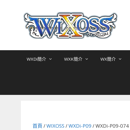
跳
至
主
要
內
容
WXDi簡介
WXK簡介
WX簡介
首頁
/
WIXOSS
/
WXDi-P09
/ WXDi-P09-