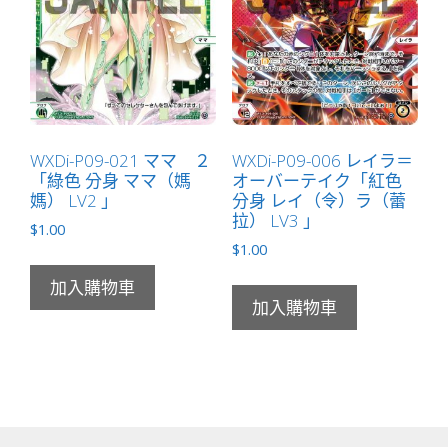
WXDi-P09-021 ママ ２
WXDi-P09-006 レイラ＝
「綠色 分身 ママ（媽
オーバーテイク「紅色
媽） LV2 」
分身 レイ（令）ラ（蕾
拉） LV3 」
$
1.00
$
1.00
加入購物車
加入購物車