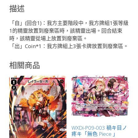
ル
描述
ド
ヴ
「自」(回合1)：我方主要階段中，我方牌組1張等級
ォ
1的精靈放置到廢棄區時，該精靈出場。回合結束
イ
時，該精靈從場上放置到廢棄區。
ニ
「出」Coin*1：我方牌組上3張卡牌放置到廢棄區。
「黑
色
相關商品
精
靈
奏
械：
古
代
兵
器
LV1
WXDi-P09-003 禍キ目ノ
疼キ「無色 Piece 」
無