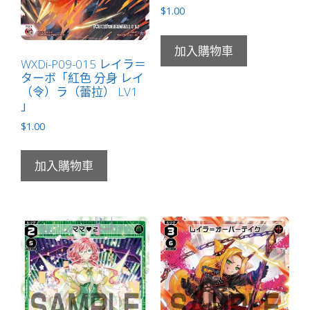
LB」
$
1.00
數
量
加入購物車
WXDi-P09-015 レイラ＝
ターボ「紅色 分身 レイ
（令）ラ（蕾拉） LV1
」
$
1.00
加入購物車