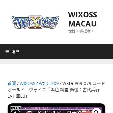
跳
至
WIXOSS
主
MACAU
要
內
你好。選擇者。
容
選單
首頁
/
WIXOSS
/
WXDi-P09
/ WXDi-P09-079 コード
オールド ヴォイニ「黑色 精靈 奏械：古代兵器
LV1 無LB」