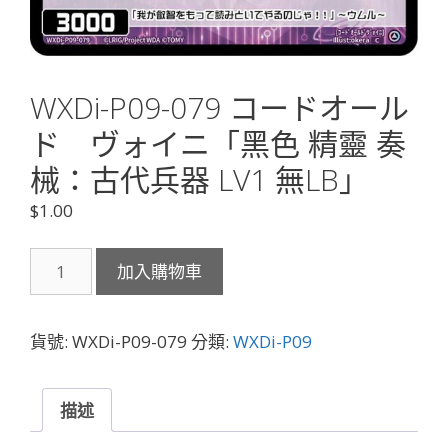
WXDi-P09-079 コードオール
ド ヴォイニ「黑色 精靈 奏
械：古代兵器 LV1 無LB」
$
1.00
WXDi-
加入購物車
P09-
079
コ
貨號:
WXDi-P09-079
分類:
WXDi-P09
ー
ド
オ
描述
ー