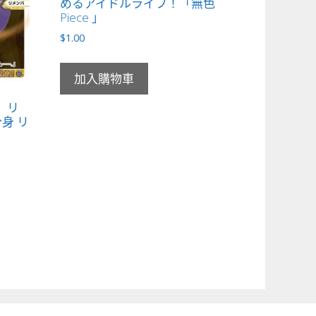
めるアイドルライフ！「無色
Piece 」
$
1.00
加入購物車
女 リ
身 リ