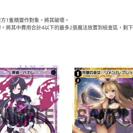
：對方1隻精靈作對象，將其破壞。
張卡牌。將其中費用合計4以下的最多2張魔法放置到檢查區，