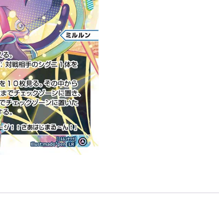
「藍
色
分
身
ミ
ル
ル
ン
（米
露
露
恩）
LV3
」
數
量