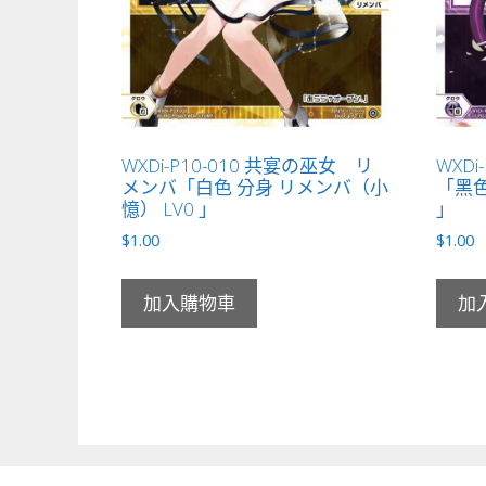
WXDi-P10-010 共宴の巫女 リ
WXDi
メンバ「白色 分身 リメンバ（小
「黑色
憶） LV0 」
」
$
1.00
$
1.00
加入購物車
加