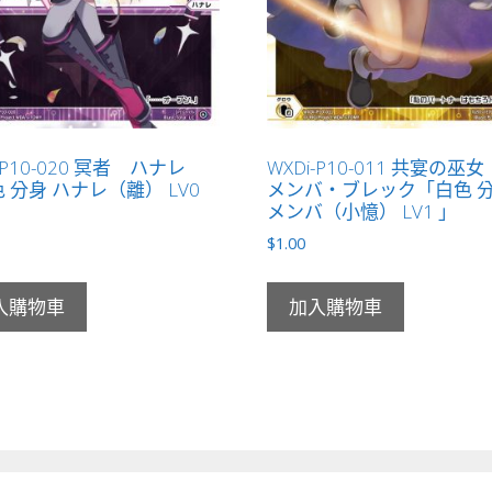
-P10-020 冥者 ハナレ
WXDi-P10-011 共宴の巫
 分身 ハナレ（離） LV0
メンバ・ブレック「白色 分
メンバ（小憶） LV1 」
$
1.00
入購物車
加入購物車