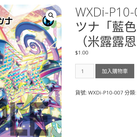
WXDi-P1
ツナ「藍色
（米露露恩）
$
1.00
WXDi-
加入購物車
P10-
007
ミ
貨號:
WXDi-P10-007
分類
ル
ル
ン・
セ
ツ
ナ