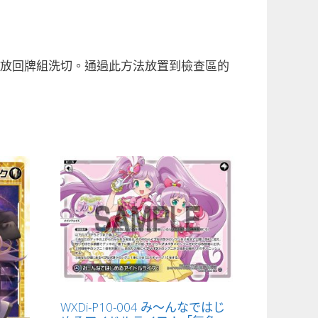
剩下放回牌組洗切。通過此方法放置到檢查區的
WXDi-P10-004 み～んなではじ