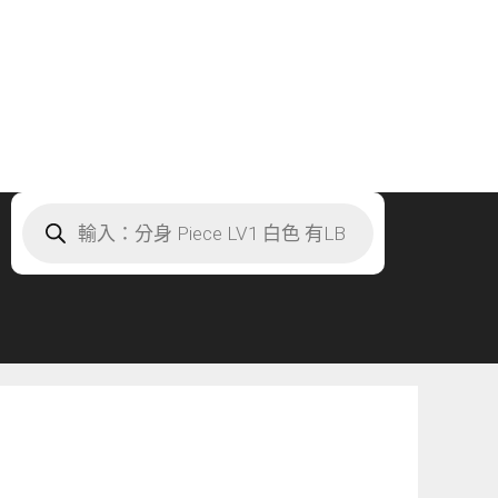
Products
search
」