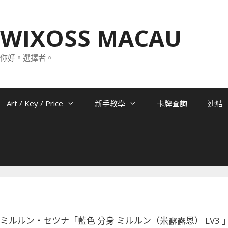
WIXOSS MACAU
你好。選擇者。
Art / Key / Price
新手教學
卡牌查詢
連結
-007 ミルルン・セツナ「藍色 分身 ミルルン（米露露恩） LV3 