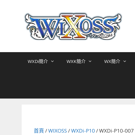
跳
至
主
要
內
容
WXDi簡介
WXK簡介
WX簡介
首頁
/
WIXOSS
/
WXDi-P10
/ WXDi-P10