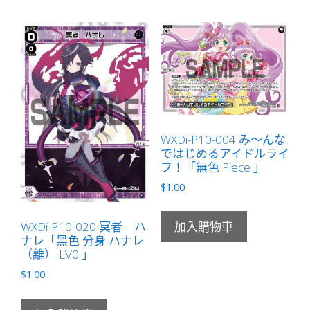
WXDi-P10-004 み～んな
ではじめるアイドルライ
フ！「無色 Piece 」
$
1.00
WXDi-P10-020 冥者 ハ
加入購物車
ナレ「黑色 分身 ハナレ
（離） LV0 」
$
1.00