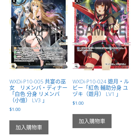
ナ
レ
「黑
色
分
身
ハ
ナ
レ
（離）
WXDi-P10-005 共宴の巫
WXDi-P10-024 遊月・ル
LV1
女 リメンバ・ディナー
ビー「紅色 輔助分身 ユ
」
「白色 分身 リメンバ
ヅキ（遊月） LV1 」
數
（小憶） LV3 」
$
1.00
量
$
1.00
加入購物車
加入購物車