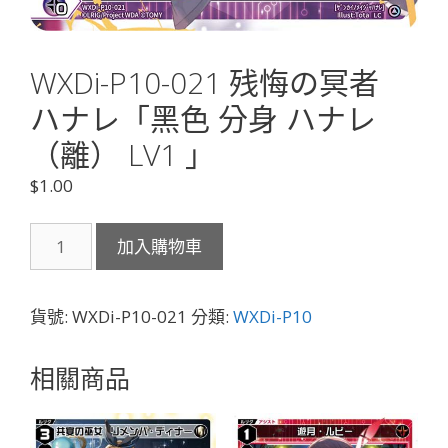
WXDi-P10-021 残悔の冥者
ハナレ「黑色 分身 ハナレ
（離） LV1 」
$
1.00
WXDi-
加入購物車
P10-
021
残
貨號:
WXDi-P10-021
分類:
WXDi-P10
悔
の
相關商品
冥
者
ハ