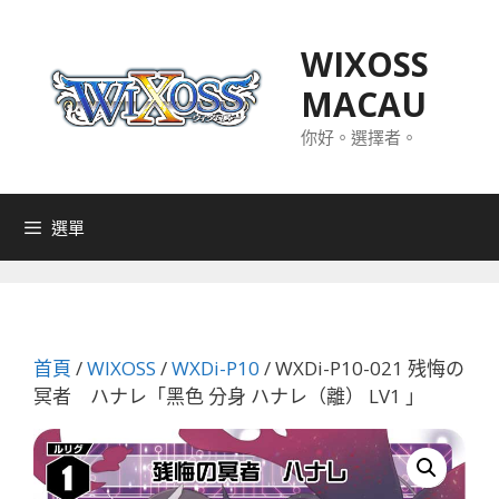
跳
至
WIXOSS
主
MACAU
要
內
你好。選擇者。
容
選單
首頁
/
WIXOSS
/
WXDi-P10
/ WXDi-P10-021 残悔の
冥者 ハナレ「黑色 分身 ハナレ（離） LV1 」