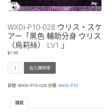
WXDi-P10-028 ウリス・スケ
アー「黑色 輔助分身 ウリス
（烏莉絲） LV1 」
$
1.00
WXDi-
加入購物車
P10-
028
ウ
貨號:
WXDi-P10-028
分類:
WXDi-P10
リ
ス・
ス
描述
ケ