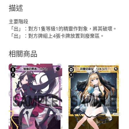
ア
描述
ー
「黑
主要階段
色
「出」：對方1隻等級1的精靈作對象，將其破壞。
輔
「出」：對方牌組上4張卡牌放置到廢棄區。
助
分
相關商品
身
ウ
リ
ス
（烏
莉
絲）
LV1
」
數
量