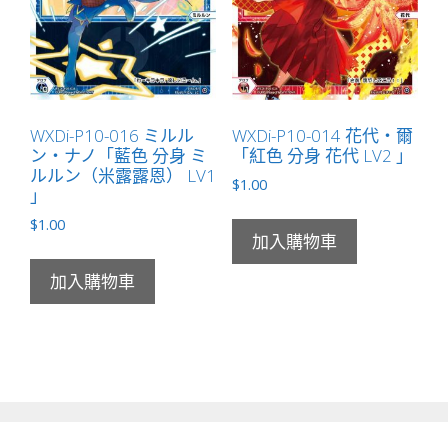
WXDi-P10-016 ミルル
WXDi-P10-014 花代・爾
ン・ナノ「藍色 分身 ミ
「紅色 分身 花代 LV2 」
ルルン（米露露恩） LV1
$
1.00
」
$
1.00
加入購物車
加入購物車