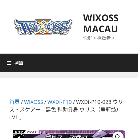
跳
至
WIXOSS
主
MACAU
要
內
你好。選擇者。
容
選單
首頁
/
WIXOSS
/
WXDi-P10
/ WXDi-P10-028 ウリ
ス・スケアー「黑色 輔助分身 ウリス（烏莉絲）
LV1 」