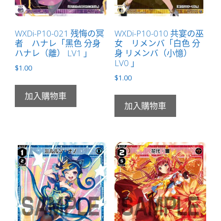
WXDi-P10-021 残悔の冥
WXDi-P10-010 共宴の巫
者 ハナレ「黑色 分身
女 リメンバ「白色 分
ハナレ（離） LV1 」
身 リメンバ（小憶）
LV0 」
$
1.00
$
1.00
加入購物車
加入購物車