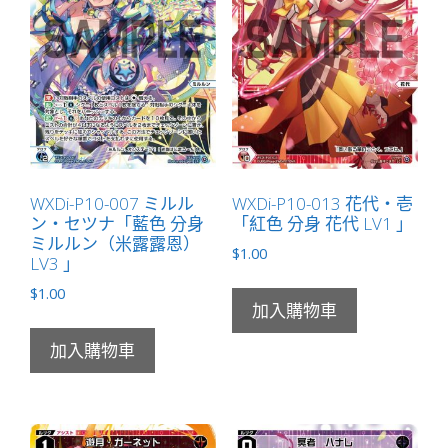
迷
宮
LV3
無
LB」
數
量
WXDi-P10-007 ミルル
WXDi-P10-013 花代・壱
ン・セツナ「藍色 分身
「紅色 分身 花代 LV1 」
ミルルン（米露露恩）
$
1.00
LV3 」
$
1.00
加入購物車
加入購物車