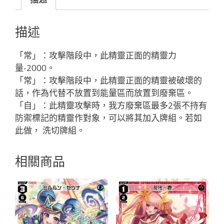
ビ
リ
描述
ン
ス
「常」：攻擊階段中，此精靈正面的精靈力
ム
量-2000。
ジ
「常」：攻擊階段中，此精靈正面的精靈被破壞的
カ//
話，作為代替不放置到能量區而放置到廢棄區。
メ
「自」：此精靈攻擊時，我方廢棄區最多2張不持有
モ
防禦標記的精靈作對象，可以將其加入牌組。若如
リ
此做， 洗切牌組。
ア
「黑
相關商品
色
精
靈
SR
奏
械：