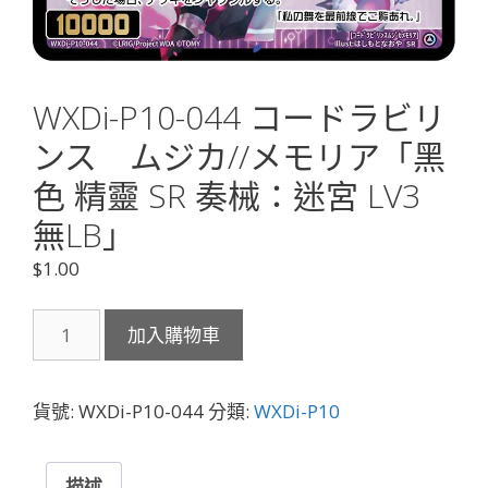
WXDi-P10-044 コードラビリ
ンス ムジカ//メモリア「黑
色 精靈 SR 奏械：迷宮 LV3
無LB」
$
1.00
WXDi-
加入購物車
P10-
044
コ
貨號:
WXDi-P10-044
分類:
WXDi-P10
ー
ド
ラ
描述