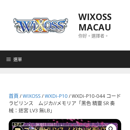
跳
至
WIXOSS
主
MACAU
要
內
你好。選擇者。
容
選單
首頁
/
WIXOSS
/
WXDi-P10
/ WXDi-P10-044 コード
ラビリンス ムジカ//メモリア「黑色 精靈 SR 奏
械：迷宮 LV3 無LB」