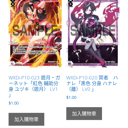
WXDi-P10-023 遊月・ガ
WXDi-P10-020 冥者 ハ
ーネット「紅色 輔助分
ナレ「黑色 分身 ハナレ
身 ユヅキ（遊月） LV1
（離） LV0 」
」
$
1.00
$
1.00
加入購物車
加入購物車