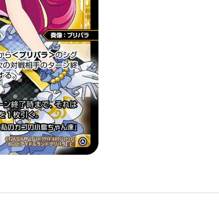
イ
ド
ル
北
条
そ
ふ
ぃ
「白
色
精
靈
奏
像：
プ
リ
パ
ラ