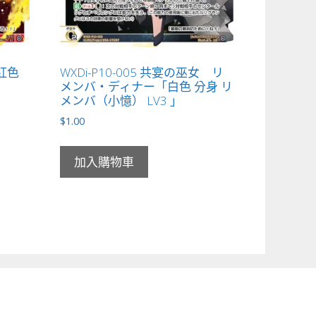
「紅色
WXDi-P10-005 共宴の巫女 リ
メンバ・ディナー「白色 分身 リ
メンバ（小憶） LV3 」
$
1.00
加入購物車