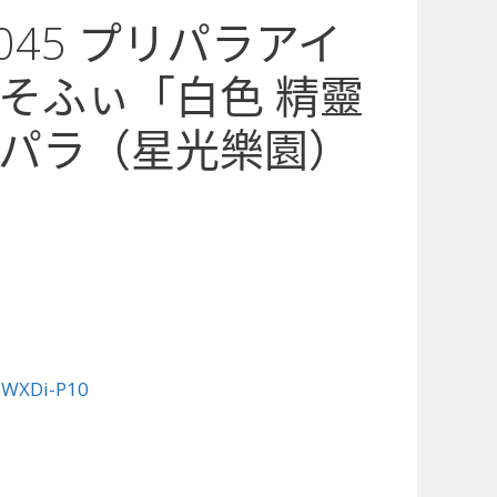
0-045 プリパラアイ
そふぃ「白色 精靈
パラ（星光樂園）
:
WXDi-P10