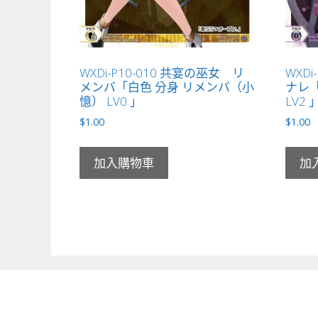
WXDi-P10-010 共宴の巫女 リ
WXDi
メンバ「白色 分身 リメンバ（小
ナレ「
憶） LV0 」
LV2 
$
1.00
$
1.00
加入購物車
加