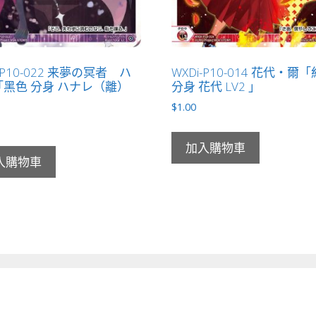
-P10-022 来夢の冥者 ハ
WXDi-P10-014 花代・爾
黑色 分身 ハナレ（離）
分身 花代 LV2 」
」
$
1.00
加入購物車
入購物車