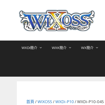
跳
至
主
要
內
容
WXDi簡介
WXK簡介
WX簡介
首頁
/
WIXOSS
/
WXDi-P10
/ WXDi-P1