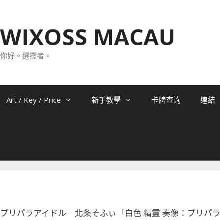
WIXOSS MACAU
你好。選擇者。
Art / Key / Price
新手教學
卡牌查詢
連結
0-045 プリパラアイドル 北条そふぃ「白色 精靈 奏像：プリパラ