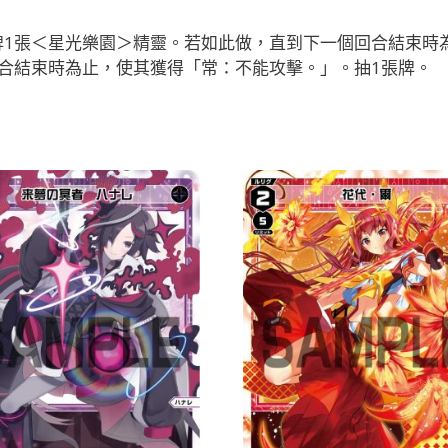
（星
1張＜星光樂園＞精靈。若如此做，直到下一個回合結束時為止
光
合結束時為止，使其獲得「常：不能攻擊。」。抽1張牌。
樂
園）
LV1
有
LB」
數
量