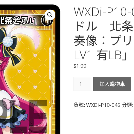
WXDi-P1
ドル 北条
奏像：プリ
LV1 有LB」
$
1.00
WXDi-
加入購物車
P10-
045
プ
貨號:
WXDi-P10-045
分類
リ
パ
ラ
ア