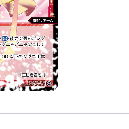
ア
「紅
色
精
靈
奏
武：
ア
ー
ム
（武
裝）
LV1
無
LB」
數
量