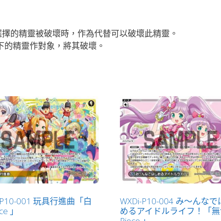
選擇的精靈被破壞時，作為代替可以破壞此精靈。
00以下的精靈作對象，將其破壞。
-P10-001 玩具行進曲「白
WXDi-P10-004 み～んな
ce 」
めるアイドルライフ！「無
Piece 」