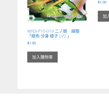
$
1.00
加
WXDi-P10-019 二ノ娘 緑姫
「綠色 分身 綠子 LV2 」
$
1.00
加入購物車