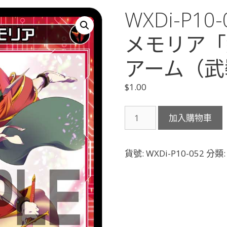
WXDi-P10
メモリア「
アーム（武裝
$
1.00
WXDi-
加入購物車
P10-
052
小
貨號:
WXDi-P10-052
分類
装
リ
ル//
メ
モ
リ