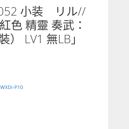
-052 小装 リル//
紅色 精靈 奏武：
） LV1 無LB」
:
WXDi-P10