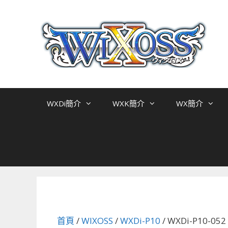
跳
至
主
要
內
容
WXDi簡介
WXK簡介
WX簡介
首頁
/
WIXOSS
/
WXDi-P10
/ WXDi-P10