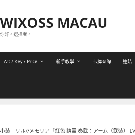
WIXOSS MACAU
你好。選擇者。
Art / Key / Price
新手教學
卡牌查詢
連結
-052 小装 リル//メモリア「紅色 精靈 奏武：アーム（武裝） LV