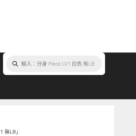
Products
search
1 無LB」