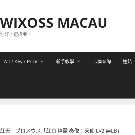
WIXOSS MACAU
你好。選擇者。
Art / Key / Price
新手教學
卡牌查詢
連結
-055 紅天 プロメウス「紅色 精靈 奏像：天使 LV2 無LB」