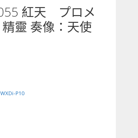
0-055 紅天 プロメ
 精靈 奏像：天使
:
WXDi-P10