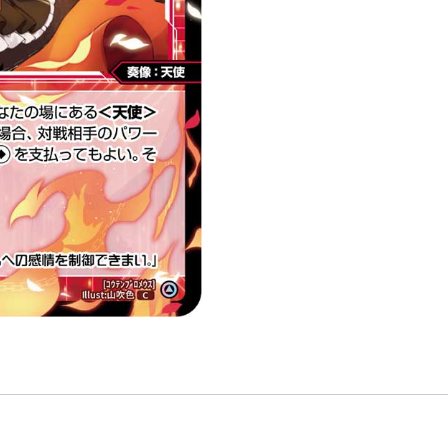
「紅
色
精
靈
奏
像：
天
使
LV2
無
LB」
數
量