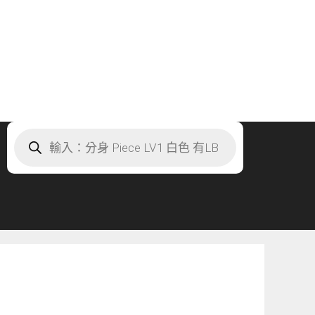
Products
search