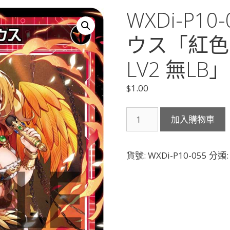
WXDi-P1
ウス「紅色
LV2 無LB」
$
1.00
WXDi-
加入購物車
P10-
055
紅
貨號:
WXDi-P10-055
分類
天
プ
ロ
メ
ウ
ス