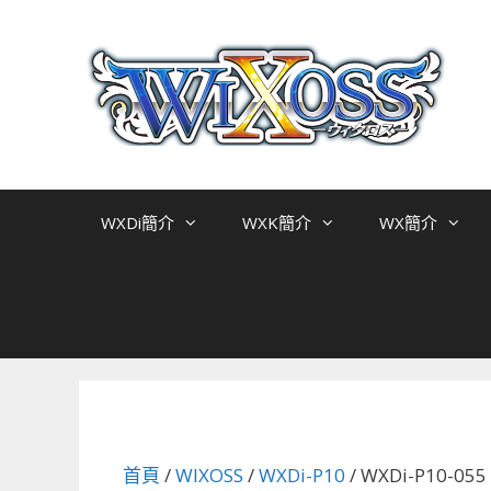
跳
至
主
要
內
容
WXDi簡介
WXK簡介
WX簡介
首頁
/
WIXOSS
/
WXDi-P10
/ WXDi-P10