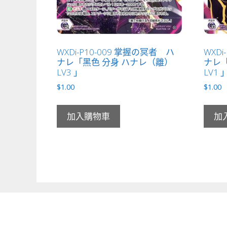
WXDi-P10-009 掌握の冥者 ハ
WXDi
ナレ「黑色 分身 ハナレ（離）
ナレ「
LV3 」
LV1 
$
1.00
$
1.00
加入購物車
加