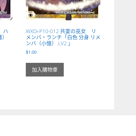
者 ハ
WXDi-P10-012 共宴の巫女 リ
離）
メンバ・ランチ「白色 分身 リメ
ンバ（小憶） LV2 」
$
1.00
加入購物車