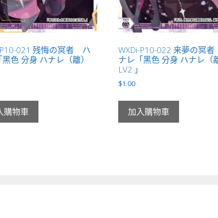
-P10-021 残悔の冥者 ハ
WXDi-P10-022 来夢の冥
黑色 分身 ハナレ（離）
ナレ「黑色 分身 ハナレ（
」
LV2 」
$
1.00
入購物車
加入購物車