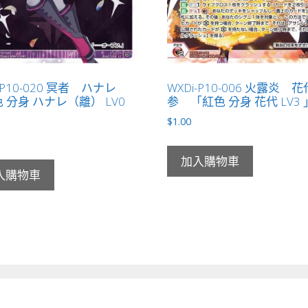
-P10-020 冥者 ハナレ
WXDi-P10-006 火露炎 
 分身 ハナレ（離） LV0
参 「紅色 分身 花代 LV3 
$
1.00
加入購物車
入購物車