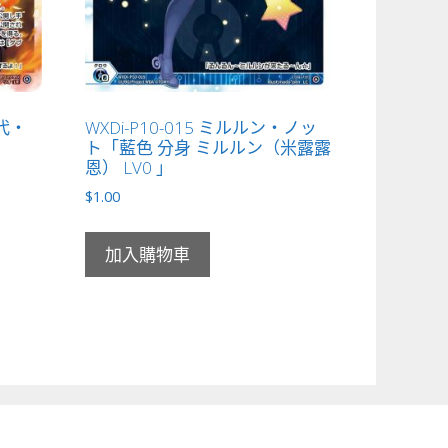
花代・
WXDi-P10-015 ミルルン・ノッ
」
ト「藍色 分身 ミルルン（米露露
恩） LV0 」
$
1.00
加入購物車