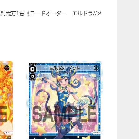
到我方1隻《コードオーダー エルドラ//メ