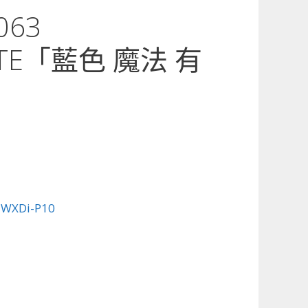
063
GATE「藍色 魔法 有
:
WXDi-P10