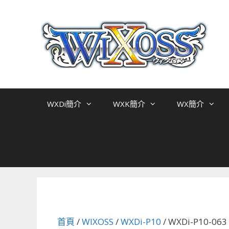
跳
至
主
要
內
容
WXDi簡介
WXK簡介
WX簡介
首頁
/
WIXOSS
/
WXDi-P10
/ WXDi-P10-0