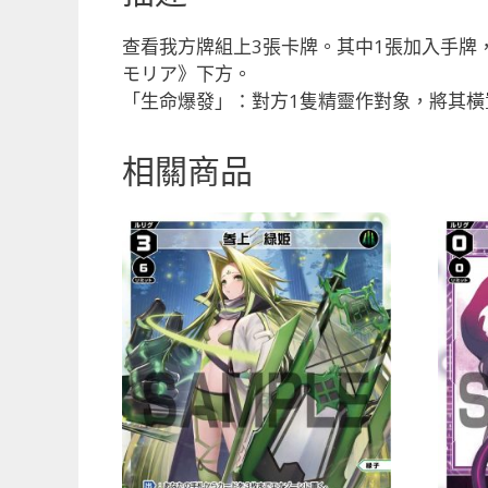
查看我方牌組上3張卡牌。其中1張加入手牌
モリア》下方。
「生命爆發」：對方1隻精靈作對象，將其橫
相關商品