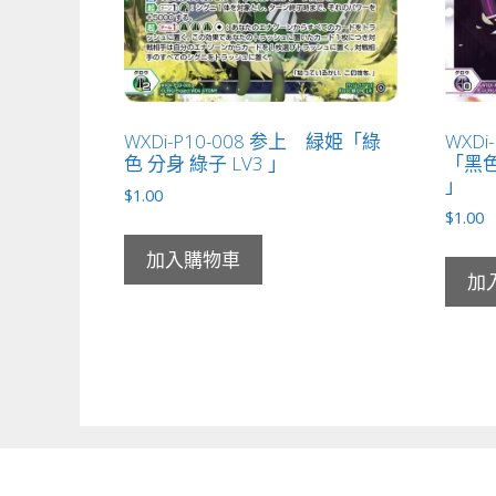
WXDi-P10-008 参上 緑姫「綠
WXDi
色 分身 綠子 LV3 」
「黑色
」
$
1.00
$
1.00
加入購物車
加