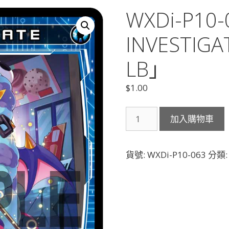
WXDi-P10-
INVESTI
LB」
$
1.00
WXDi-
加入購物車
P10-
063
INVESTIGATE「藍
貨號:
WXDi-P10-063
分類
色
魔
法
有
LB」
數