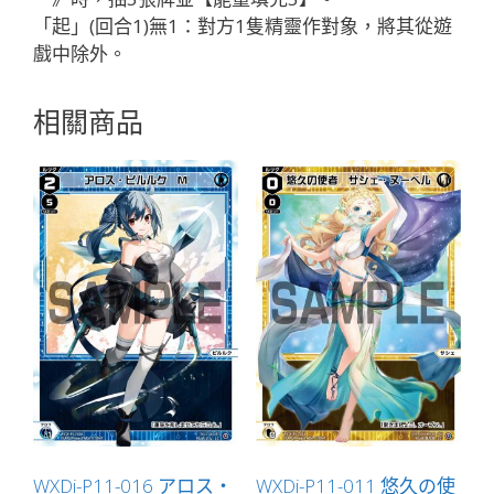
「起」(回合1)無1：對方1隻精靈作對象，將其從遊
戲中除外。
相關商品
WXDi-P11-016 アロス・
WXDi-P11-011 悠久の使