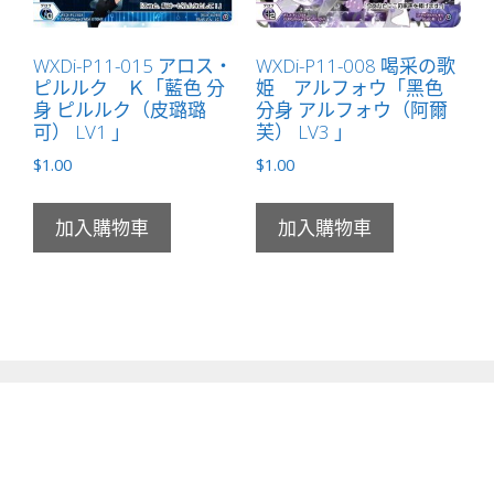
WXDi-P11-015 アロス・
WXDi-P11-008 喝采の歌
ピルルク Ｋ「藍色 分
姫 アルフォウ「黑色
身 ピルルク（皮璐璐
分身 アルフォウ（阿爾
可） LV1 」
芙） LV3 」
$
1.00
$
1.00
加入購物車
加入購物車