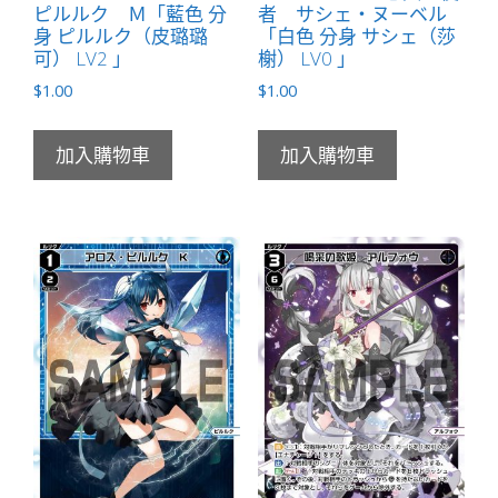
ピルルク Ｍ「藍色 分
者 サシェ・ヌーベル
身 ピルルク（皮璐璐
「白色 分身 サシェ（莎
可） LV2 」
榭） LV0 」
$
1.00
$
1.00
加入購物車
加入購物車