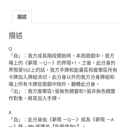
限 -
Q-
WXDi-
描述
P11-
010B
描述
夢
限 -
Q
A-
「自」：我方成長階段開始時，本局遊戲中，我方
「無
場上的《夢限 －Q－》的界限+1。之後，此分身的
色
界限是9以上的話，我方手牌和能量區和廢棄區所有
分
卡牌加入牌組洗切，此分身以外的我方分身牌組和
身
場上所有卡牌從遊戲中除外，翻轉此分身。
夢
「出」：我方廢棄區1張無色精靈和1張非無色精靈
限
作對象，將其加入手牌。
LV3
」
A
數
「自」：此分身由《夢限 －Q－》成為《夢限 －A
量
－》時，抽5張牌並【能量填充5】。