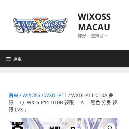
跳
至
WIXOSS
主
MACAU
要
內
你好。選擇者。
容
選單
首頁
/
WIXOSS
/
WXDi-P11
/ WXDi-P11-010A 夢
限 -Q- WXDi-P11-010B 夢限 -A-「無色 分身 夢
限 LV3 」