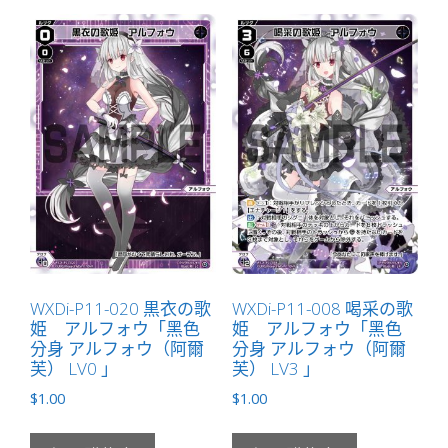
WXDi-P11-020 黒衣の歌
WXDi-P11-008 喝采の歌
姫 アルフォウ「黑色
姫 アルフォウ「黑色
分身 アルフォウ（阿爾
分身 アルフォウ（阿爾
芙） LV0 」
芙） LV3 」
$
1.00
$
1.00