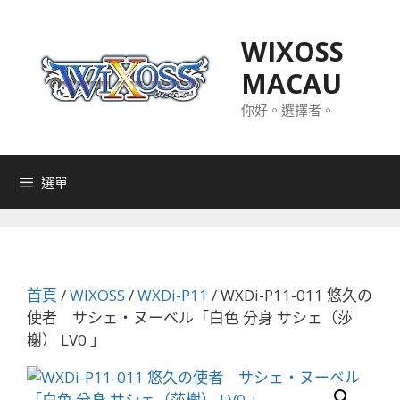
跳
至
WIXOSS
主
MACAU
要
內
你好。選擇者。
容
選單
首頁
/
WIXOSS
/
WXDi-P11
/ WXDi-P11-011 悠久の
使者 サシェ・ヌーベル「白色 分身 サシェ（莎
榭） LV0 」