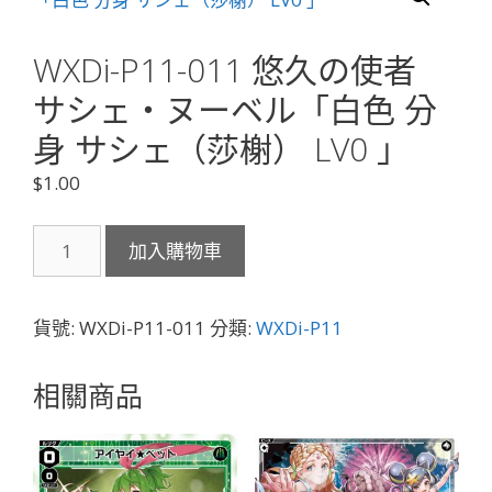
WXDi-P11-011 悠久の使者
サシェ・ヌーベル「白色 分
身 サシェ（莎榭） LV0 」
$
1.00
WXDi-
加入購物車
P11-
011
悠
貨號:
WXDi-P11-011
分類:
WXDi-P11
久
の
相關商品
使
者
サ
シ