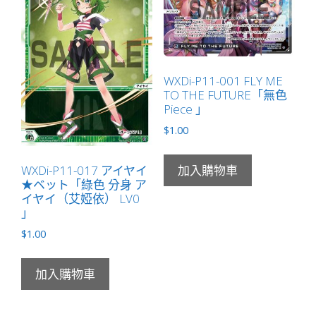
ェ・
ヌ
ー
ベ
WXDi-P11-001 FLY ME
ル
TO THE FUTURE「無色
「白
Piece 」
色
$
1.00
分
身
WXDi-P11-017 アイヤイ
加入購物車
サ
★ベット「綠色 分身 ア
シ
イヤイ（艾婭依） LV0
ェ
」
（莎
$
1.00
榭）
LV0
加入購物車
」
數
量