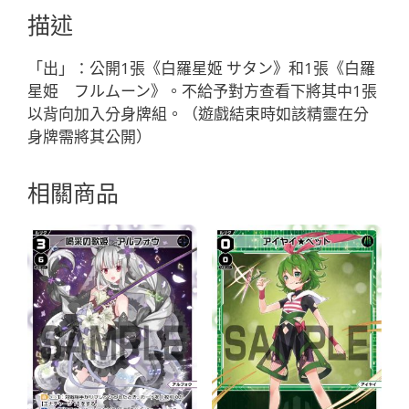
サ
描述
シ
ェ・
「出」：公開1張《白羅星姬 サタン》和1張《白羅
ク
星姫 フルムーン》。不給予對方查看下將其中1張
ラ
以背向加入分身牌組。（遊戲結束時如該精靈在分
フ
身牌需將其公開）
ト
「白
相關商品
色
分
身
サ
シ
ェ
（莎
榭）
LV2
」