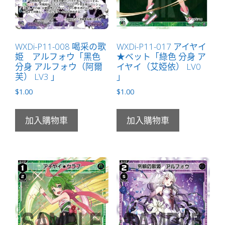
數
量
WXDi-P11-008 喝采の歌
WXDi-P11-017 アイヤイ
姫 アルフォウ「黑色
★ベット「綠色 分身 ア
分身 アルフォウ（阿爾
イヤイ（艾婭依） LV0
芙） LV3 」
」
$
1.00
$
1.00
加入購物車
加入購物車