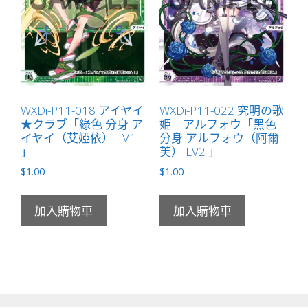
WXDi-P11-018 アイヤイ
WXDi-P11-022 究明の歌
★クラブ「綠色 分身 ア
姫 アルフォウ「黑色
イヤイ（艾婭依） LV1
分身 アルフォウ（阿爾
」
芙） LV2 」
$
1.00
$
1.00
加入購物車
加入購物車