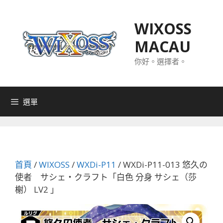
跳
至
WIXOSS
主
MACAU
要
內
你好。選擇者。
容
選單
首頁
/
WIXOSS
/
WXDi-P11
/ WXDi-P11-013 悠久の
使者 サシェ・クラフト「白色 分身 サシェ（莎
榭） LV2 」