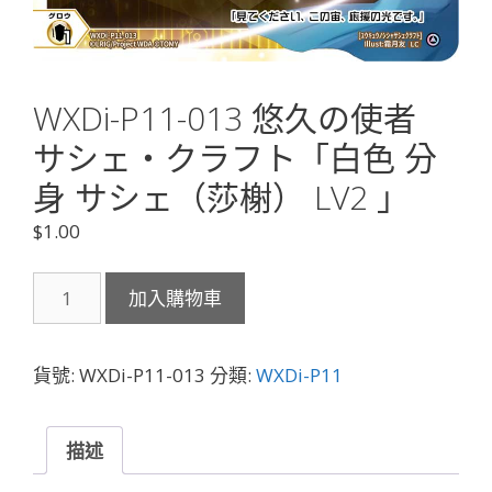
WXDi-P11-013 悠久の使者
サシェ・クラフト「白色 分
身 サシェ（莎榭） LV2 」
$
1.00
WXDi-
加入購物車
P11-
013
悠
貨號:
WXDi-P11-013
分類:
WXDi-P11
久
の
使
描述
者