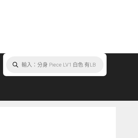
Products
search