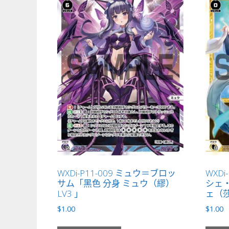
WXDi-P11-009 ミュウ＝ブロッ
WXDi
サム「黑色 分身 ミュウ（繆）
シェ・
LV3 」
ェ（莎
$
1.00
$
1.00