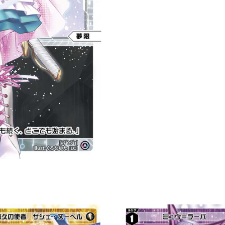
限
LV1
」
數
量