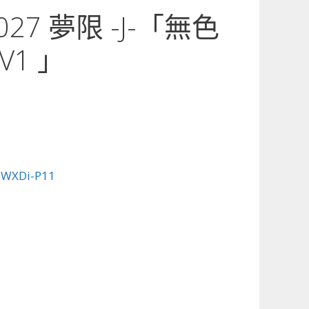
-027 夢限 -J-「無色
V1 」
:
WXDi-P11