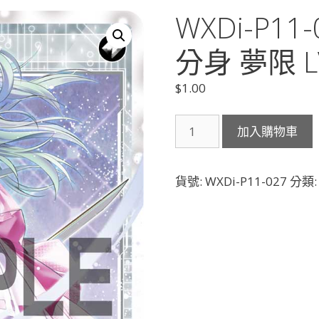
WXDi-P11
分身 夢限 L
$
1.00
WXDi-
加入購物車
P11-
027
夢
貨號:
WXDi-P11-027
分類
限
-
J-
「無
色
分
身
夢