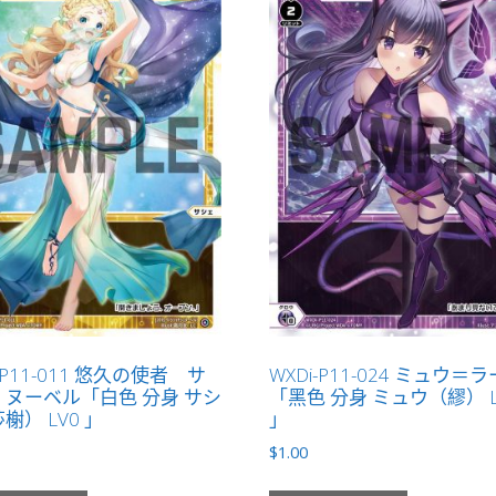
-P11-011 悠久の使者 サ
WXDi-P11-024 ミュウ＝
ヌーベル「白色 分身 サシ
「黑色 分身 ミュウ（繆） L
榭） LV0 」
」
$
1.00