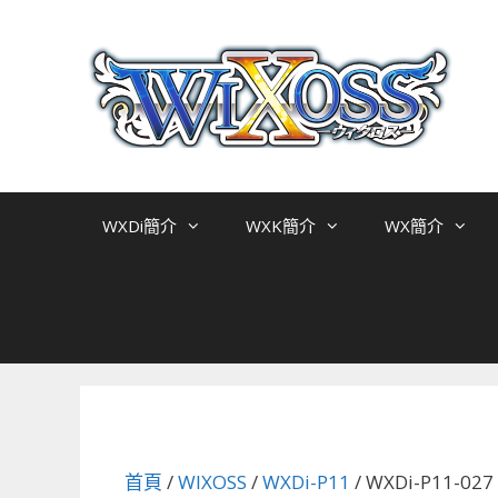
跳
至
主
要
內
容
WXDi簡介
WXK簡介
WX簡介
首頁
/
WIXOSS
/
WXDi-P11
/ WXDi-P11-0