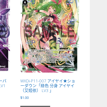
ラーバ
WXDi-P11-007 アイヤイ★ショ
V1
ーダウン「綠色 分身 アイヤイ
（艾婭依） LV3 」
$
1.00