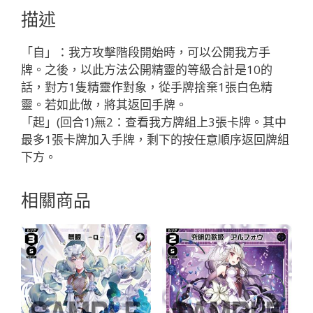
ラ
描述
テ
ス
「自」：我方攻擊階段開始時，可以公開我方手
「白
牌。之後，以此方法公開精靈的等級合計是10的
色
話，對方1隻精靈作對象，從手牌捨棄1張白色精
精
靈。若如此做，將其返回手牌。
靈
「起」(回合1)無2：查看我方牌組上3張卡牌。其中
SR
最多1張卡牌加入手牌，剩下的按任意順序返回牌組
奏
下方。
像：
英
相關商品
知
LV3
無
LB」
數
量