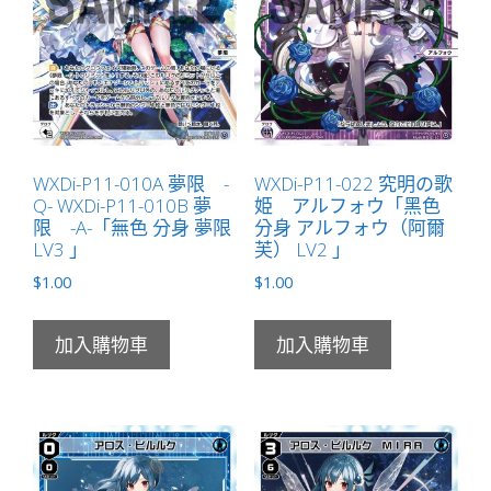
WXDi-P11-010A 夢限 -
WXDi-P11-022 究明の歌
Q- WXDi-P11-010B 夢
姫 アルフォウ「黑色
限 -A-「無色 分身 夢限
分身 アルフォウ（阿爾
LV3 」
芙） LV2 」
$
1.00
$
1.00
加入購物車
加入購物車