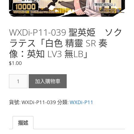
WXDi-P11-039 聖英姫 ソク
ラテス「白色 精靈 SR 奏
像：英知 LV3 無LB」
$
1.00
WXDi-
加入購物車
P11-
039
聖
貨號:
WXDi-P11-039
分類:
WXDi-P11
英
姫
ソ
描述
ク