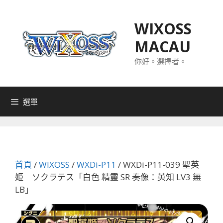
跳
至
WIXOSS
主
MACAU
要
內
你好。選擇者。
容
選單
首頁
/
WIXOSS
/
WXDi-P11
/ WXDi-P11-039 聖英
姫 ソクラテス「白色 精靈 SR 奏像：英知 LV3 無
LB」