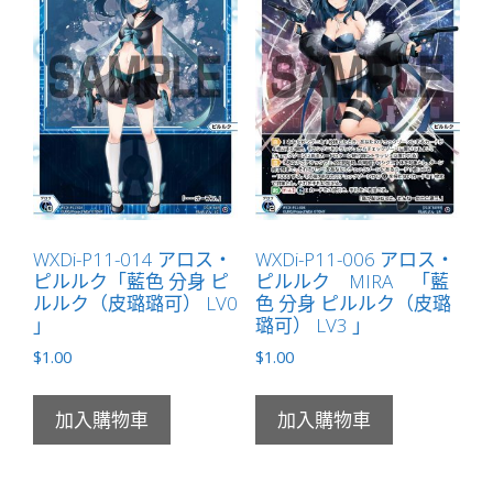
WXDi-P11-014 アロス・
WXDi-P11-006 アロス・
ピルルク「藍色 分身 ピ
ピルルク MIRA 「藍
ルルク（皮璐璐可） LV0
色 分身 ピルルク（皮璐
」
璐可） LV3 」
$
1.00
$
1.00
加入購物車
加入購物車