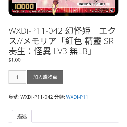
WXDi-P11-042 幻怪姫 エク
ス//メモリア「紅色 精靈 SR
奏生：怪異 LV3 無LB」
$
1.00
WXDi-
加入購物車
P11-
042
幻
貨號:
WXDi-P11-042
分類:
WXDi-P11
怪
姫
エ
描述
ク