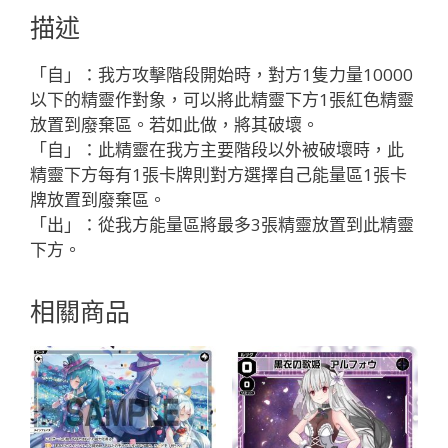
ス//
描述
メ
モ
「自」：我方攻擊階段開始時，對方1隻力量10000
リ
以下的精靈作對象，可以將此精靈下方1張紅色精靈
ア
放置到廢棄區。若如此做，將其破壞。
「紅
「自」：此精靈在我方主要階段以外被破壞時，此
色
精靈下方每有1張卡牌則對方選擇自己能量區1張卡
精
牌放置到廢棄區。
靈
「出」：從我方能量區將最多3張精靈放置到此精靈
SR
下方。
奏
生：
相關商品
怪
異
LV3
無
LB」
數