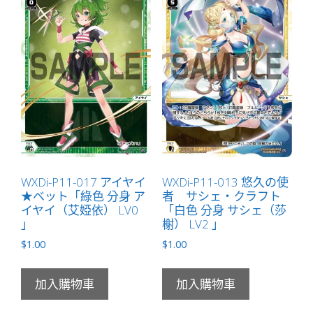
WXDi-P11-017 アイヤイ
WXDi-P11-013 悠久の使
★ベット「綠色 分身 ア
者 サシェ・クラフト
イヤイ（艾婭依） LV0
「白色 分身 サシェ（莎
」
榭） LV2 」
$
1.00
$
1.00
加入購物車
加入購物車