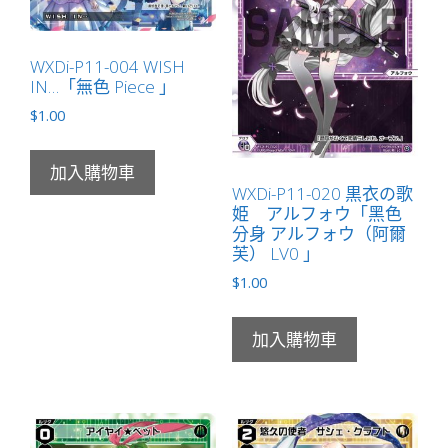
量
WXDi-P11-004 WISH
IN…「無色 Piece 」
$
1.00
加入購物車
WXDi-P11-020 黒衣の歌
姫 アルフォウ「黑色
分身 アルフォウ（阿爾
芙） LV0 」
$
1.00
加入購物車