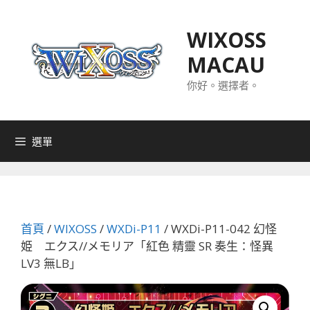
跳
至
WIXOSS
主
MACAU
要
內
你好。選擇者。
容
選單
首頁
/
WIXOSS
/
WXDi-P11
/ WXDi-P11-042 幻怪
姫 エクス//メモリア「紅色 精靈 SR 奏生：怪異
LV3 無LB」