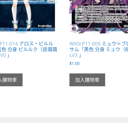
-P11-014 アロス・ピルル
WXDi-P11-009 ミュウ＝
色 分身 ピルルク（皮璐璐
サム「黑色 分身 ミュウ（
V0 」
LV3 」
$
1.00
入購物車
加入購物車