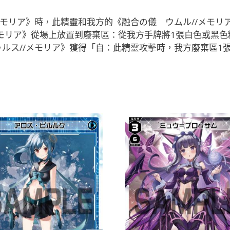
モリア》時，此精靈和我方的《融合の儀 ウムル//メモリア》
メモリア》從場上放置到廢棄區：從我方手牌將1張白色或黑色
ルス//メモリア》獲得「自：此精靈攻擊時，我方廢棄區1