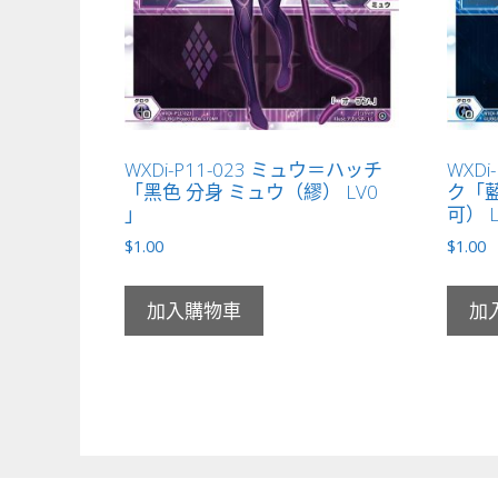
WXDi-P11-023 ミュウ＝ハッチ
WXDi
「黑色 分身 ミュウ（繆） LV0
ク「藍
」
可） L
$
1.00
$
1.00
加入購物車
加