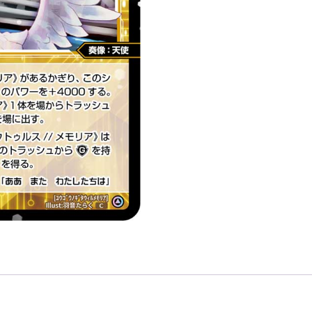
ル//
メ
モ
リ
ア
「白
色
精
靈
奏
像：
天
使
LV1
無
LB」
數
量