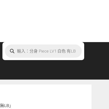
Products
search
 無LB」