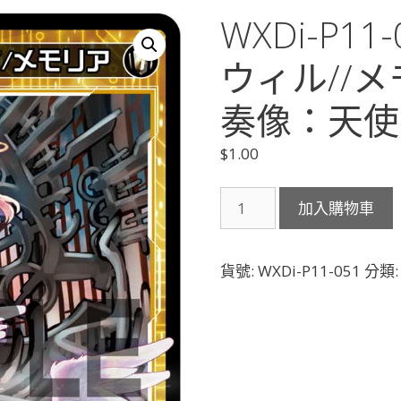
WXDi-P1
ウィル//
奏像：天使 
$
1.00
WXDi-
加入購物車
P11-
051
融
貨號:
WXDi-P11-051
分類
合
の
儀
タ
ウ
ィ