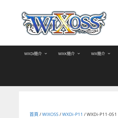
跳
至
主
要
內
容
WXDi簡介
WXK簡介
WX簡介
首頁
/
WIXOSS
/
WXDi-P11
/ WXDi-P11