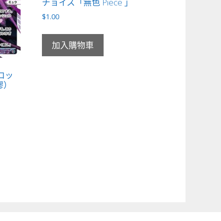
チョイス「無色 Piece 」
$
1.00
加入購物車
ブロッ
繆）