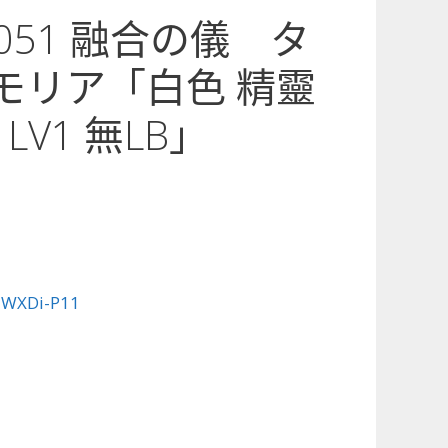
1-051 融合の儀 タ
メモリア「白色 精靈
LV1 無LB」
:
WXDi-P11