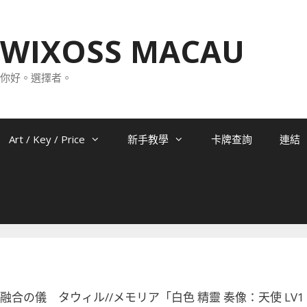
WIXOSS MACAU
你好。選擇者。
Art / Key / Price
新手教學
卡牌查詢
連結
-051 融合の儀 タウィル//メモリア「白色 精靈 奏像：天使 LV1