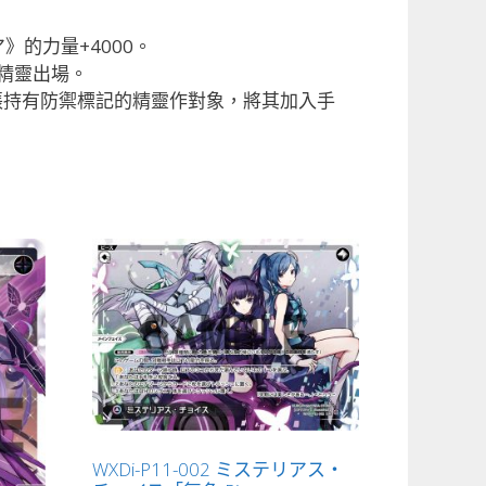
的力量+4000。
精靈出場。
張持有防禦標記的精靈作對象，將其加入手
WXDi-P11-002 ミステリアス・