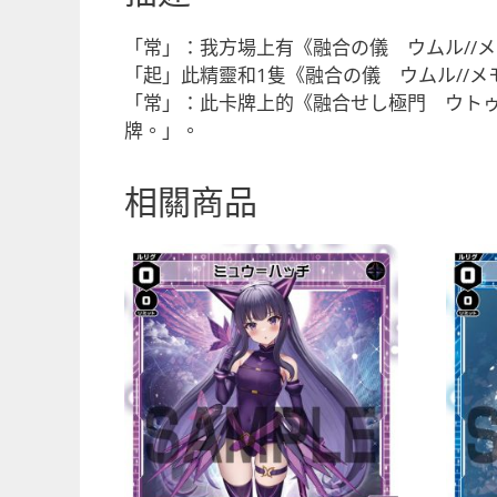
「常」：我方場上有《融合の儀 ウムル//メ
「起」此精靈和1隻《融合の儀 ウムル//
「常」：此卡牌上的《融合せし極門 ウトゥ
牌。」。
相關商品