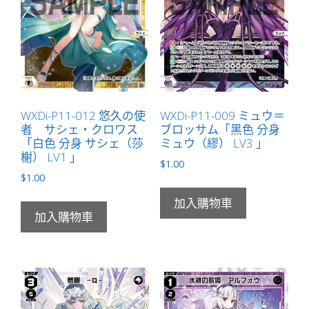
數
量
WXDi-P11-012 悠久の使
WXDi-P11-009 ミュウ＝
者 サシェ・クロワス
ブロッサム「黑色 分身
「白色 分身 サシェ（莎
ミュウ（繆） LV3 」
榭） LV1 」
$
1.00
$
1.00
加入購物車
加入購物車