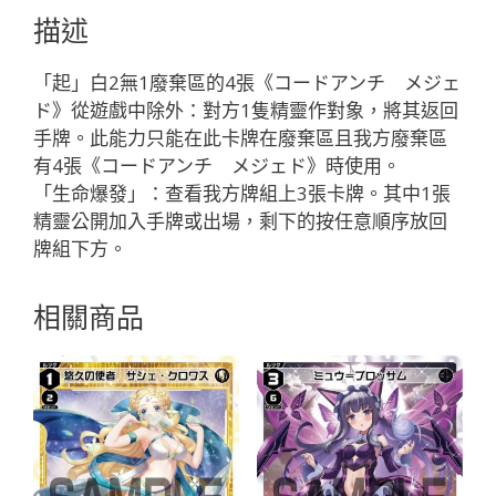
チ
描述
メ
ジ
「起」白2無1廢棄區的4張《コードアンチ メジェ
ェ
ド》從遊戲中除外：對方1隻精靈作對象，將其返回
ド
手牌。此能力只能在此卡牌在廢棄區且我方廢棄區
「白
有4張《コードアンチ メジェド》時使用。
色
「生命爆發」：查看我方牌組上3張卡牌。其中1張
精
精靈公開加入手牌或出場，剩下的按任意順序放回
靈
牌組下方。
奏
械：
相關商品
古
代
兵
器
LV1
有
LB」