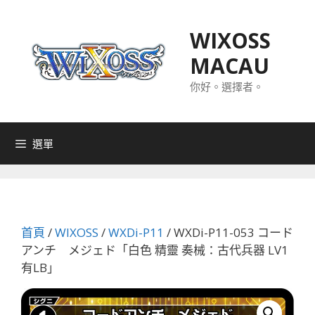
跳
至
WIXOSS
主
MACAU
要
內
你好。選擇者。
容
選單
首頁
/
WIXOSS
/
WXDi-P11
/ WXDi-P11-053 コード
アンチ メジェド「白色 精靈 奏械：古代兵器 LV1
有LB」