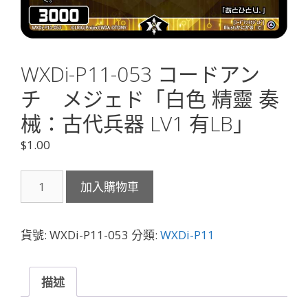
WXDi-P11-053 コードアン
チ メジェド「白色 精靈 奏
械：古代兵器 LV1 有LB」
$
1.00
WXDi-
加入購物車
P11-
053
コ
貨號:
WXDi-P11-053
分類:
WXDi-P11
ー
ド
ア
描述
ン