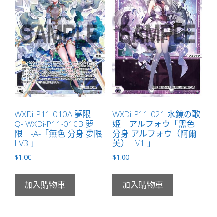
WXDi-P11-010A 夢限 -
WXDi-P11-021 水鏡の歌
Q- WXDi-P11-010B 夢
姫 アルフォウ「黑色
限 -A-「無色 分身 夢限
分身 アルフォウ（阿爾
LV3 」
芙） LV1 」
$
1.00
$
1.00
加入購物車
加入購物車