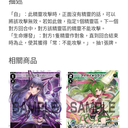
描述
色
精
「自」：此精靈攻擊時，正面沒有精靈的話，可以
靈
將該攻擊無效。若如此做，指定1個精靈區。下一個
奏
對方回合中，對方該精靈區的精靈不能攻擊。
像：
「生命爆發」：對方1隻精靈作對象，直到回合結束
惡
時為止，使其獲得「常：不能攻擊。」。抽1張牌。
魔
LV2
相關商品
有
LB」
數
量