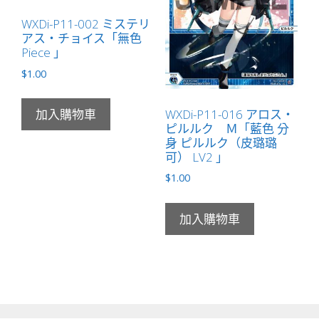
WXDi-P11-002 ミステリ
アス・チョイス「無色
Piece 」
$
1.00
WXDi-P11-016 アロス・
加入購物車
ピルルク Ｍ「藍色 分
身 ピルルク（皮璐璐
可） LV2 」
$
1.00
加入購物車