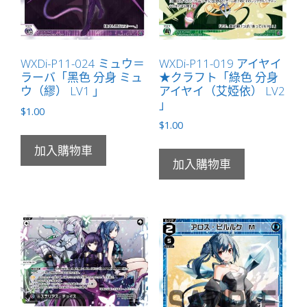
WXDi-P11-024 ミュウ＝
WXDi-P11-019 アイヤイ
ラーバ「黑色 分身 ミュ
★クラフト「綠色 分身
ウ（繆） LV1 」
アイヤイ（艾婭依） LV2
」
$
1.00
$
1.00
加入購物車
加入購物車