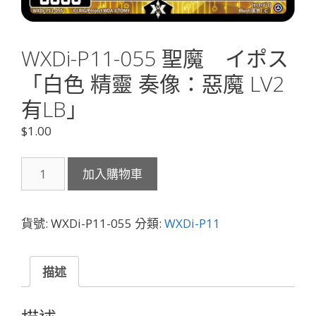
WXDi-P11-055 聖魔 イポス
「白色 精靈 奏像：惡魔 LV2
有LB」
$
1.00
WXDi-
加入購物車
P11-
055
聖
貨號:
WXDi-P11-055
分類:
WXDi-P11
魔
イ
ポ
描述
ス
「白