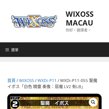
跳
至
WIXOSS
主
MACAU
要
內
你好。選擇者。
容
選單
首頁
/
WIXOSS
/
WXDi-P11
/ WXDi-P11-055 聖魔
イポス「白色 精靈 奏像：惡魔 LV2 有LB」