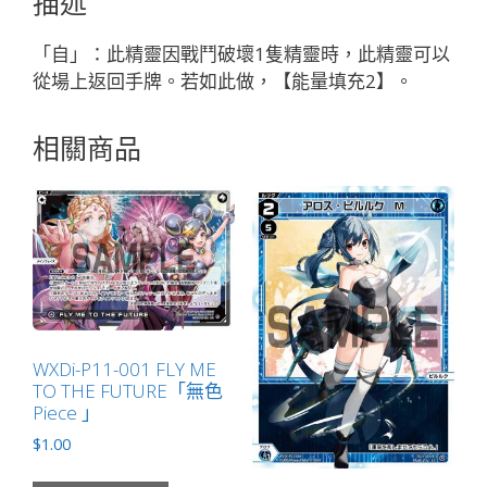
描述
「綠
色
「自」：此精靈因戰鬥破壞1隻精靈時，此精靈可以
精
從場上返回手牌。若如此做，【能量填充2】。
靈
奏
相關商品
武：
遊
具
LV1
無
LB」
數
量
WXDi-P11-001 FLY ME
TO THE FUTURE「無色
Piece 」
$
1.00