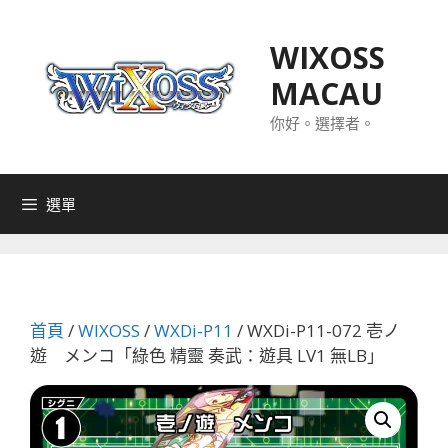
跳
至
WIXOSS
主
MACAU
要
內
你好。選擇者。
容
選單
首頁
/
WIXOSS
/
WXDi-P11
/ WXDi-P11-072 壱ノ
遊 メンコ「綠色 精靈 奏武：遊具 LV1 無LB」