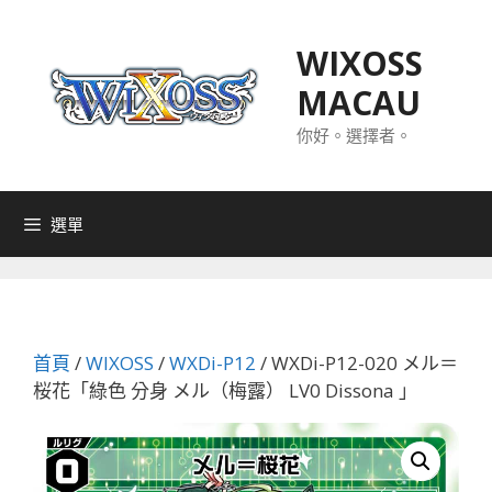
跳
至
WIXOSS
主
MACAU
要
內
你好。選擇者。
容
選單
首頁
/
WIXOSS
/
WXDi-P12
/ WXDi-P12-020 メル＝
桜花「綠色 分身 メル（梅露） LV0 Dissona 」