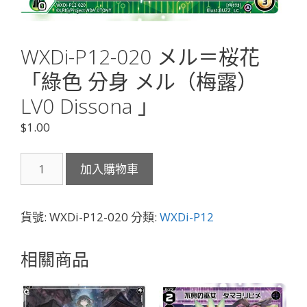
WXDi-P12-020 メル＝桜花
「綠色 分身 メル（梅露）
LV0 Dissona 」
$
1.00
WXDi-
加入購物車
P12-
020
メ
貨號:
WXDi-P12-020
分類:
WXDi-P12
ル
＝
相關商品
桜
花
「綠