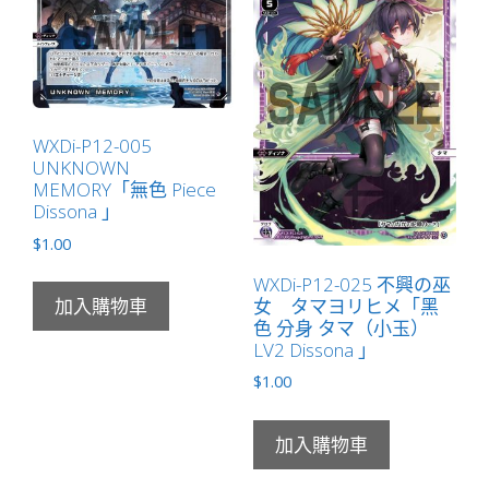
色
分
身
メ
ル
WXDi-P12-005
（梅
UNKNOWN
露）
MEMORY「無色 Piece
LV0
Dissona 」
Dissona
$
1.00
」
WXDi-P12-025 不興の巫
數
女 タマヨリヒメ「黑
加入購物車
量
色 分身 タマ（小玉）
LV2 Dissona 」
$
1.00
加入購物車