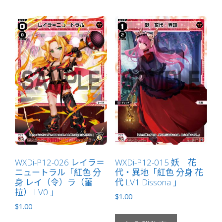
WXDi-P12-026 レイラ＝
WXDi-P12-015 妖 花
ニュートラル「紅色 分
代・異地「紅色 分身 花
身 レイ（令）ラ（蕾
代 LV1 Dissona 」
拉） LV0 」
$
1.00
$
1.00