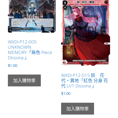
タ
マ
ヨ
リ
ヒ
メ
WXDi-P12-005
「黑
UNKNOWN
色
MEMORY「無色 Piece
分
Dissona 」
身
$
1.00
タ
WXDi-P12-015 妖 花
マ
代・異地「紅色 分身 花
加入購物車
（小
代 LV1 Dissona 」
玉）
$
1.00
LV2
Dissona
」
加入購物車
數