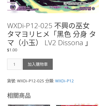
WXDi-P12-025 不興の巫女
タマヨリヒメ「黑色 分身 タ
マ（小玉） LV2 Dissona 」
$
1.00
WXDi-
加入購物車
P12-
025
不
貨號:
WXDi-P12-025
分類:
WXDi-P12
興
の
相關商品
巫
女