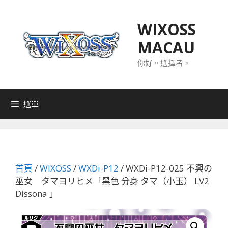
跳
至
WIXOSS
主
MACAU
要
內
你好。選擇者。
容
選單
首頁
/
WIXOSS
/
WXDi-P12
/ WXDi-P12-025 不興の
巫女 タマヨリヒメ「黑色 分身 タマ（小玉） LV2
Dissona 」