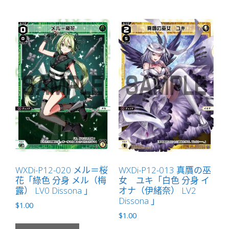
量
WXDi-P12-020 メル＝桜
WXDi-P12-013 真贋の巫
花「綠色 分身 メル（梅
女 ユキ「白色 分身 イ
露） LV0 Dissona 」
オナ（伊緒奈） LV2
Dissona 」
$
1.00
$
1.00