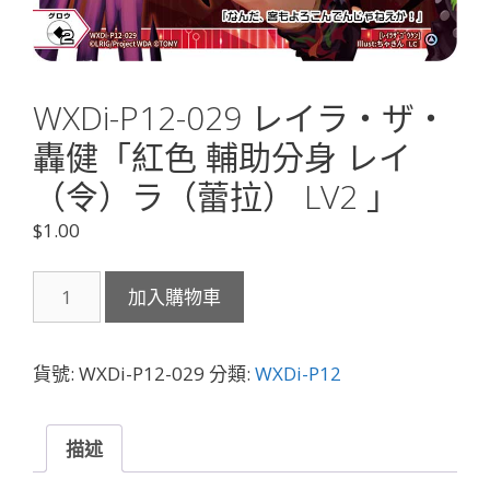
WXDi-P12-029 レイラ・ザ・
轟健「紅色 輔助分身 レイ
（令）ラ（蕾拉） LV2 」
$
1.00
WXDi-
加入購物車
P12-
029
レ
貨號:
WXDi-P12-029
分類:
WXDi-P12
イ
ラ・
ザ・
描述
轟