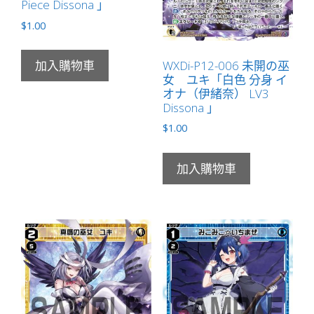
Piece Dissona 」
$
1.00
WXDi-P12-006 未開の巫
加入購物車
女 ユキ「白色 分身 イ
オナ（伊緒奈） LV3
Dissona 」
$
1.00
加入購物車