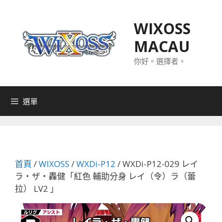
跳
至
WIXOSS
主
MACAU
要
內
你好。選擇者。
容
選單
首頁
/
WIXOSS
/
WXDi-P12
/ WXDi-P12-029 レイ
ラ・ザ・轟健「紅色 輔助分身 レイ（令）ラ（蕾
拉） LV2 」