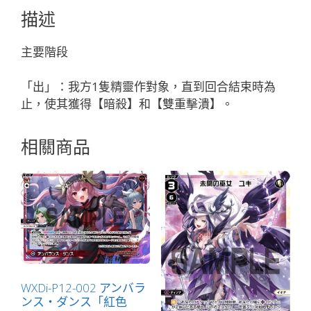
健
描述
「紅
色
主要階段
輔
助
「出」：我方1隻精靈作對象，直到回合結束時為
分
止，使其獲得【暗殺】和【雙重擊潰】。
身
レ
相關商品
イ
（令）
ラ
（蕾
拉）
LV2
」
數
量
WXDi-P12-002 アンバラ
ンス・ダンス「紅色