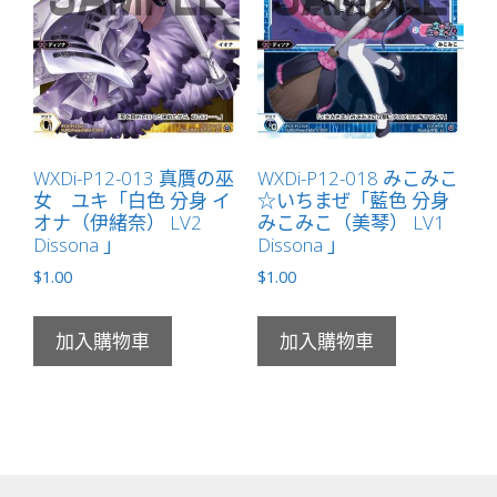
WXDi-P12-013 真贋の巫
WXDi-P12-018 みこみこ
女 ユキ「白色 分身 イ
☆いちまぜ「藍色 分身
オナ（伊緒奈） LV2
みこみこ（美琴） LV1
Dissona 」
Dissona 」
$
1.00
$
1.00
加入購物車
加入購物車