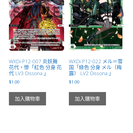
數
量
WXDi-P12-007 炎妖舞
WXDi-P12-022 メル＝雪
花代・惨「紅色 分身 花
国「綠色 分身 メル（梅
代 LV3 Dissona 」
露） LV2 Dissona 」
$
1.00
$
1.00
加入購物車
加入購物車