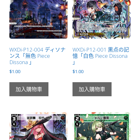
マ
ー
ク
０
「藍
色
WXDi-P12-004 ディソナ
WXDi-P12-001 黒点の記
分
ンス「無色 Piece
憶「白色 Piece Dissona
身
Dissona 」
」
エ
$
1.00
$
1.00
ル
ド
加入購物車
加入購物車
ラ
（艾
爾
德
拉）
LV0
」