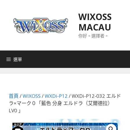
跳
至
WIXOSS
主
MACAU
要
內
你好。選擇者。
容
選單
首頁
/
WIXOSS
/
WXDi-P12
/ WXDi-P12-032 エルド
ラ×マーク０「藍色 分身 エルドラ（艾爾德拉）
LV0 」