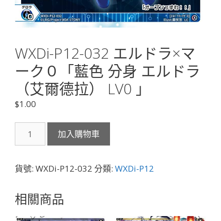
WXDi-P12-032 エルドラ×マ
ーク０「藍色 分身 エルドラ
（艾爾德拉） LV0 」
$
1.00
WXDi-
加入購物車
P12-
032
エ
貨號:
WXDi-P12-032
分類:
WXDi-P12
ル
ド
相關商品
ラ
×