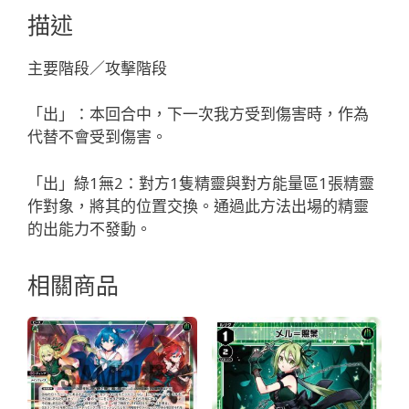
レ
描述
イ
キ
主要階段／攻擊階段
ン
グ
「出」：本回合中，下一次我方受到傷害時，作為
「綠
代替不會受到傷害。
色
輔
「出」綠1無2：對方1隻精靈與對方能量區1張精靈
助
作對象，將其的位置交換。通過此方法出場的精靈
分
的出能力不發動。
身
ア
相關商品
イ
ヤ
イ
（艾
婭
依）