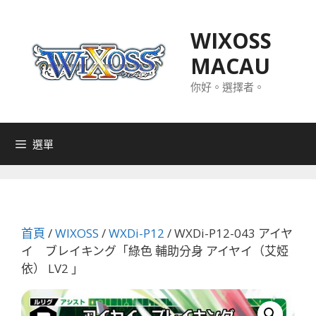
跳
至
WIXOSS
主
MACAU
要
內
你好。選擇者。
容
選單
首頁
/
WIXOSS
/
WXDi-P12
/ WXDi-P12-043 アイヤ
イ ブレイキング「綠色 輔助分身 アイヤイ（艾婭
依） LV2 」