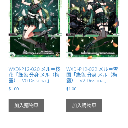
WXDi-P12-020 メル＝桜
WXDi-P12-022 メル＝雪
花「綠色 分身 メル（梅
国「綠色 分身 メル（梅
露） LV0 Dissona 」
露） LV2 Dissona 」
$
1.00
$
1.00
加入購物車
加入購物車