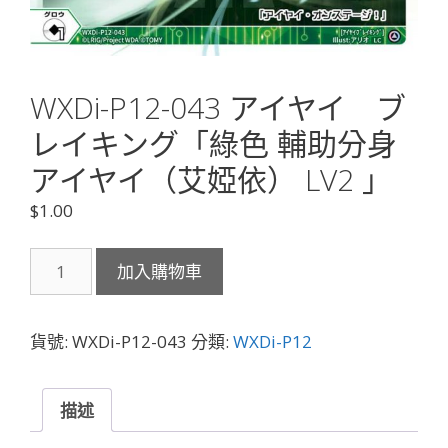
WXDi-P12-043 アイヤイ ブ
レイキング「綠色 輔助分身
アイヤイ（艾婭依） LV2 」
$
1.00
WXDi-
加入購物車
P12-
043
ア
貨號:
WXDi-P12-043
分類:
WXDi-P12
イ
ヤ
イ
描述
ブ