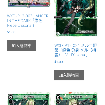
LV2
」
數
WXDi-P12-003 LANCER
IN THE DARK「綠色
量
Piece Dissona 」
$
1.00
WXDi-P12-021 メル＝照
加入購物車
葉「綠色 分身 メル（梅
露） LV1 Dissona 」
$
1.00
加入購物車